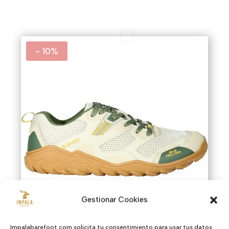
era:
es:
139,90€.
90,00€.
- 10%
Gestionar Cookies
Impalabarefoot.com solicita tu consentimiento para usar tus datos