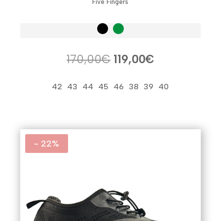
Five Fingers
El
El
170,00
€
119,00
€
precio
precio
original
actual
42
43
44
45
46
38
39
40
era:
es:
170,00€.
119,00€.
- 22%