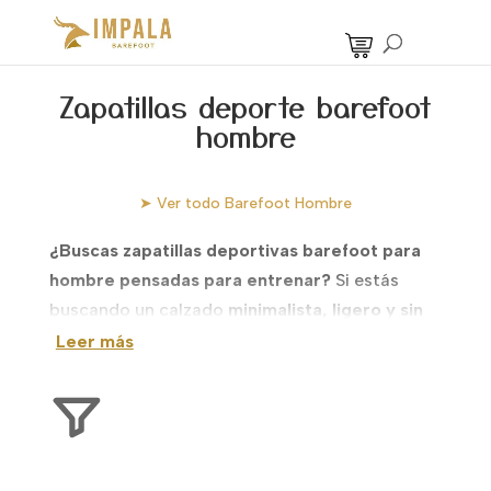
Zapatillas deporte barefoot
hombre
➤ Ver todo Barefoot Hombre
¿Buscas zapatillas deportivas barefoot para
hombre pensadas para entrenar?
Si estás
buscando un calzado
minimalista, ligero y sin
drop
que respete la forma natural de tu pie
Leer más
para hacer deporte e ir al gym, aquí tienes lo
que necesitas. En Impala Barefoot
seleccionamos modelos específicos de
calzado
barefoot deportivo para hombre
que se
adaptan a distintas actividades: desde