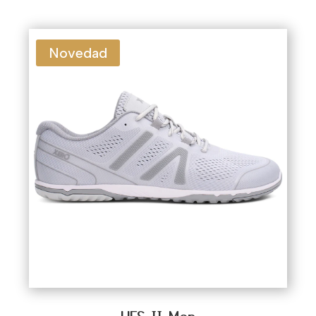
gimnasio
y
crossfit
, hasta
running natural
o
entrenamientos funcionales.
Novedad
🏋️ Cada vez más hombres que hacen deporte
están descubriendo las ventajas de entrenar
con zapatillas barefoot.
Mayor sensación de
control, activación muscular real, más
contacto con el suelo
y una pisada más natural.
Muchos deportistas, tanto amateurs como
experimentados, están apostando por esta
opción para mejorar su técnica, reducir
molestias y reconectar con sus pies.