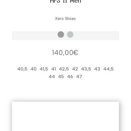
HFS II Men
Xero Shoes
💪 ¿Es tu caso? ¿Estás empezando o ya eres
barefooter?
140,00
€
En cualquier caso, esta categoría es para ti.
40,5
40
41,5
41
42,5
42
43,5
43
44,5
Aquí vas a encontrar
zapatillas barefoot de
44
45
46
47
hombre para entrenar
que combinan calidad,
resistencia y diseño, con suelas ultrafinas y
gran flexibilidad.
Marcas de deportivas
minimalistas de hombre que