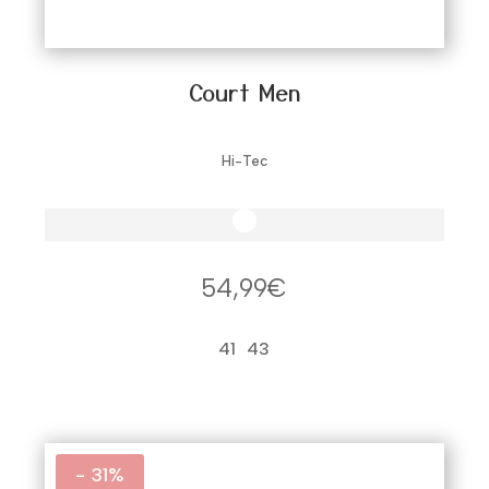
Court Men
Hi-Tec
54,99
€
41
43
- 31%