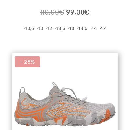
El
El
110,00
€
99,00
€
precio
precio
original
actual
40,5
40
42
43,5
43
44,5
44
47
era:
es:
110,00€.
99,00€.
- 25%