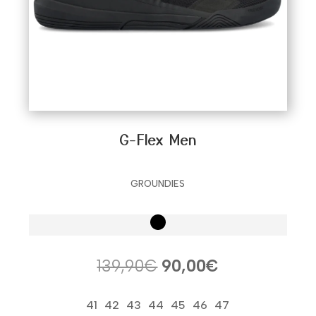
G-Flex Men
GROUNDIES
El
El
139,90
€
90,00
€
precio
precio
original
actual
41
42
43
44
45
46
47