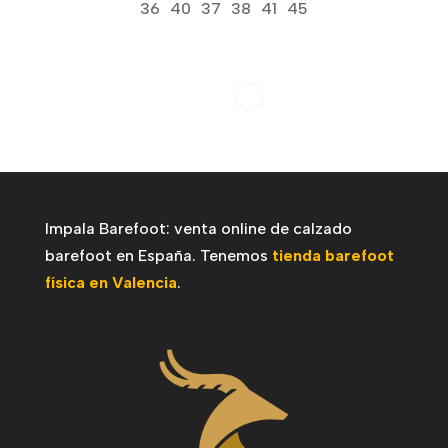
original
actual
36
40
37
38
41
45
era:
es:
45,99€.
36,00€.
Impala Barefoot: venta online de calzado
barefoot en España. Tenemos
tienda barefoot
física en Valencia
.