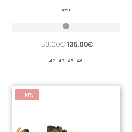
Altra
El
El
150,00
€
135,00
€
precio
precio
original
actual
42
43
45
46
era:
es:
150,00€.
135,00€.
- 10%