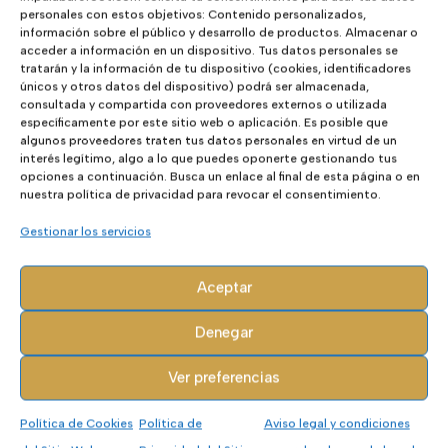
personales con estos objetivos: Contenido personalizados,
Páramo Men
información sobre el público y desarrollo de productos. Almacenar o
acceder a información en un dispositivo. Tus datos personales se
tratarán y la información de tu dispositivo (cookies, identificadores
únicos y otros datos del dispositivo) podrá ser almacenada,
Hi-Tec
consultada y compartida con proveedores externos o utilizada
específicamente por este sitio web o aplicación. Es posible que
algunos proveedores traten tus datos personales en virtud de un
interés legítimo, algo a lo que puedes oponerte gestionando tus
opciones a continuación. Busca un enlace al final de esta página o en
nuestra política de privacidad para revocar el consentimiento.
El
El
54,99
€
49,49
€
precio
precio
Gestionar los servicios
original
actual
41
42
46
era:
es:
Aceptar
54,99€.
49,49€.
Denegar
Ver preferencias
- 10%
Política de Cookies
Política de
Aviso legal y condiciones