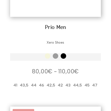
Prio Men
Xero Shoes
Rango
80,00
€
-
110,00
€
de
precios:
41
43,5
44
46
42,5
42
43
44,5
45
47
desde
80,00€
hasta
110,00€