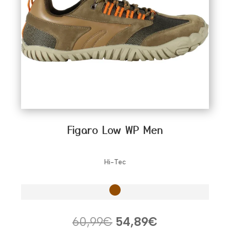
Figaro Low WP Men
Hi-Tec
El
El
60,99
€
54,89
€