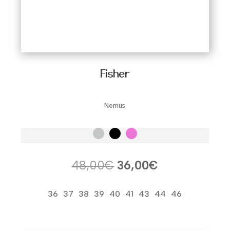
Fisher
Nemus
El
El
48,00
€
36,00
€
precio
precio
original
actual
36
37
38
39
40
41
43
44
46
era:
es:
48,00€.
36,00€.