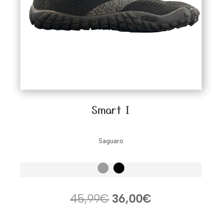
Smart I
Saguaro
El
El
45,99
€
36,00
€
precio
precio