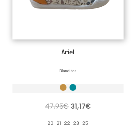
Ariel
Blanditos
El
El
47,95
€
31,17
€
precio
precio
original
actual
20
21
22
23
25
era:
es: