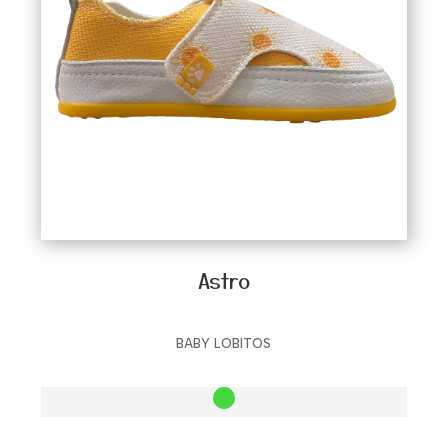
Además de ser la opción perfecta para el día a
día, el
calzado barefoot casual infantil
es
ideal
para un paseo familiar
. Imagina a tus hijos
caminando cómodos y relajados, disfrutando
de cada paso sin la rigidez de un zapato
convencional. Estos modelos, con su
suela
flexible
y
ligera
, permiten que el pie se mueva
con naturalidad, lo que hace que caminar,
correr o incluso explorar nuevos lugares sea
una experiencia mucho más cómoda. La
diseñada flexibilidad
de las suelas facilita que
Astro
los niños no sientan molestias durante paseos
largos o caminatas en familia. A pesar de su
BABY LOBITOS
comodidad y libertad de movimiento, el
calzado mantiene un diseño
urbano
y
casual
,
adaptándose perfectamente al estilo de vida
moderno y manteniendo a tus pequeños