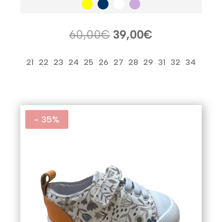
El
El
60,00
€
39,00
€
precio
precio
original
actual
21
22
23
24
25
26
27
28
29
31
32
34
era:
es:
60,00€.
39,00€.
- 35%