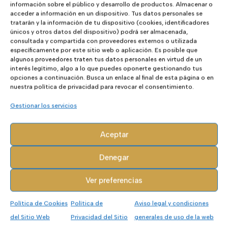
Gelato
información sobre el público y desarrollo de productos. Almacenar o
acceder a información en un dispositivo. Tus datos personales se
tratarán y la información de tu dispositivo (cookies, identificadores
únicos y otros datos del dispositivo) podrá ser almacenada,
BABY LOBITOS
consultada y compartida con proveedores externos o utilizada
específicamente por este sitio web o aplicación. Es posible que
algunos proveedores traten tus datos personales en virtud de un
interés legítimo, algo a lo que puedes oponerte gestionando tus
opciones a continuación. Busca un enlace al final de esta página o en
nuestra política de privacidad para revocar el consentimiento.
El
El
42,00
€
21,00
€
precio
precio
Gestionar los servicios
original
actual
31
32
era:
es:
Aceptar
42,00€.
21,00€.
Denegar
- 70%
Ver preferencias
Política de Cookies
Política de
Aviso legal y condiciones
del Sitio Web
Privacidad del Sitio
generales de uso de la web