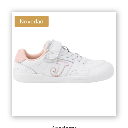
tradicional, manteniendo el estilo sin
comprometer la salud y el desarrollo natural del
Novedad
pie infantil. El
calzado barefoot casual infantil
está diseñado para ofrecer a tus hijos el
máximo confort, permitiéndoles moverse con
total
naturalidad
en cada paso.
Academy