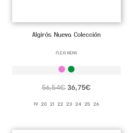
Algirós Nueva Colección
FLEXI NENS
El
El
56,54
€
36,75
€
precio
precio
original
actual
19
20
21
22
23
24
25
26
era:
es:
56,54€.
36,75€.