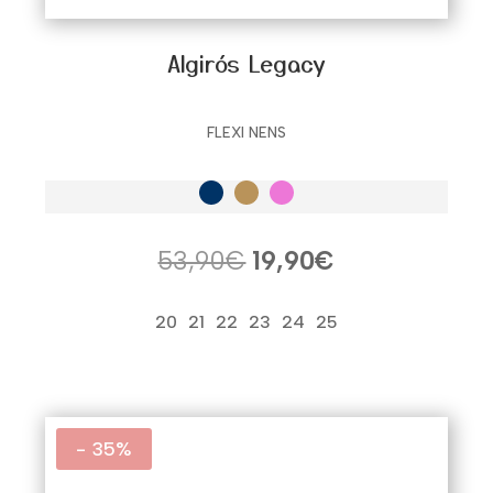
Algirós Legacy
FLEXI NENS
El
El
53,90
€
19,90
€
precio
precio
original
actual
20
21
22
23
24
25
era:
es:
53,90€.
19,90€.
- 35%