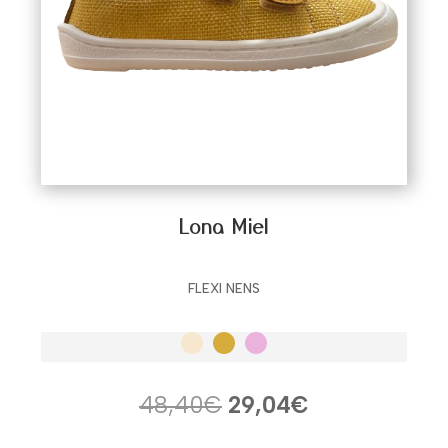
Lona Miel
FLEXI NENS
El
El
48,40
€
29,04
€
precio
precio