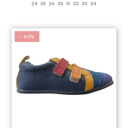
original
actual
24
25
26
30
31
32
33
34
era:
es:
48,40€.
29,04€.
- 63%