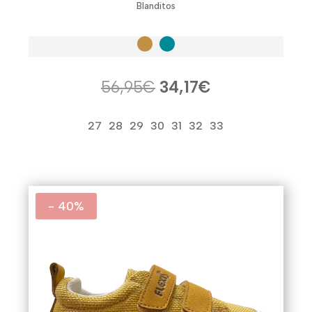
Blanditos
El
El
56,95
€
34,17
€
precio
precio
original
actual
27
28
29
30
31
32
33
era:
es:
56,95€.
34,17€.
- 40%