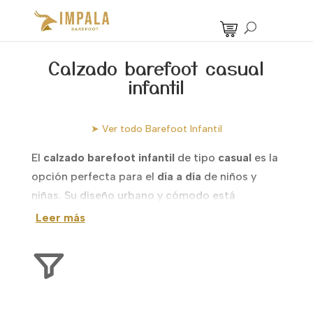
Calzado barefoot casual
infantil
➤ Ver todo Barefoot Infantil
El
calzado barefoot infantil
de tipo
casual
es la
opción perfecta para el
día a día
de niños y
niñas. Su diseño urbano y cómodo está
pensado para adaptarse a las actividades
Leer más
cotidianas, desde jugar en el parque hasta
caminar por la ciudad, sin perder la
flexibilidad
y la
libertad
que los pies de los más pequeños
necesitan. Este tipo de calzado es ideal para
aquellos que buscan una alternativa al calzado