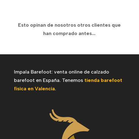
precio
precio
original
actual
era:
es:
Esto opinan de nosotros otros clientes que
62,48€.
50,00€.
han comprado antes…
Impala Barefoot: venta online de calzado
barefoot en España. Tenemos
tienda barefoot
física en Valencia
.