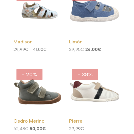
35,95€.
28,00€.
39,00€
hasta
46,95€
Madison
Limón
Rango
El
El
29,99
€
-
41,00
€
29,95
€
26,00
€
de
precio
precio
precios:
original
actual
desde
era:
es:
- 20%
- 38%
29,99€
29,95€.
26,00€.
hasta
41,00€
Cedro Merino
Pierre
El
El
62,48
€
50,00
€
29,99
€