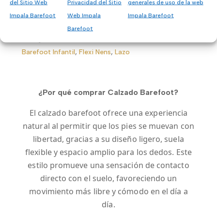
del Sitio Web
Privacidad del Sitio
generales de uso de la web
Impala Barefoot
Web Impala
Impala Barefoot
Barefoot
Categorías:
Calzado barefoot casual infantil
,
Calzado
Barefoot Infantil
,
Flexi Nens
,
Lazo
¿Por qué comprar Calzado Barefoot?
El calzado barefoot ofrece una experiencia
natural al permitir que los pies se muevan con
libertad, gracias a su diseño ligero, suela
flexible y espacio amplio para los dedos. Este
estilo promueve una sensación de contacto
directo con el suelo, favoreciendo un
movimiento más libre y cómodo en el día a
día.