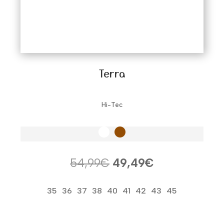
Terra
Hi-Tec
El
El
54,99
€
49,49
€
precio
precio
original
actual
35
36
37
38
40
41
42
43
45
era:
es:
54,99€.
49,49€.