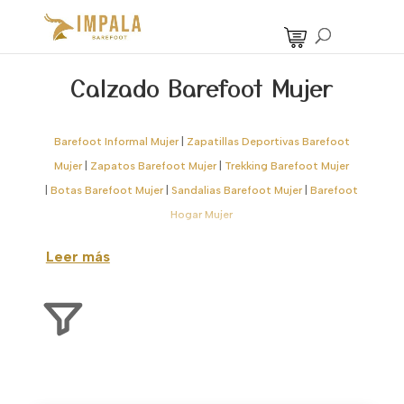
Calzado Barefoot Mujer
Barefoot Informal Mujer
|
Zapatillas Deportivas Barefoot
Mujer
|
Zapatos Barefoot Mujer
|
Trekking Barefoot Mujer
|
Botas Barefoot Mujer
|
Sandalias Barefoot Mujer
|
Barefoot
Hogar Mujer
En
Impala Barefoot
te ofrecemos la selección
Leer más
más completa de
calzado barefoot mujer
,
especialmente pensada para quienes buscan un
estilo de vida más natural sin renunciar a la
comodidad ni al diseño. Nuestro
calzado
barefoot para mujer
está diseñado para seguir
la forma real de tus pies, permitiendo una