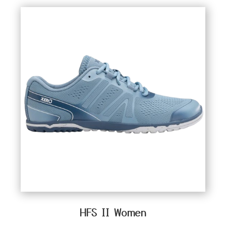
pisada libre, saludable y anatómica. ¡Descubre
por qué cada vez más
mujeres barefoot
en
España están cambiando su forma de caminar!
Desde zapatillas urbanas barefoot hasta
sandalias minimalistas versátiles y botas
HFS II Women
respetuosas elegantes, nuestra
colección de