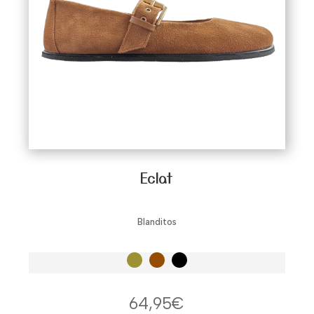
mantiene la filosofía barefoot: suela fina, sin
drop, sin refuerzos artificiales, y con espacio
para que los
dedos barefoot
se muevan
libremente.
Eclat
Blanditos
64,95
€