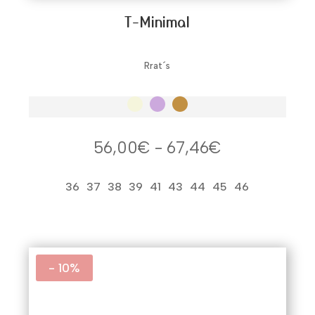
T-Minimal
Rrat´s
Rango
56,00
€
-
67,46
€
de
precios:
36
37
38
39
41
43
44
45
46
desde
56,00€
hasta
67,46€
- 10%