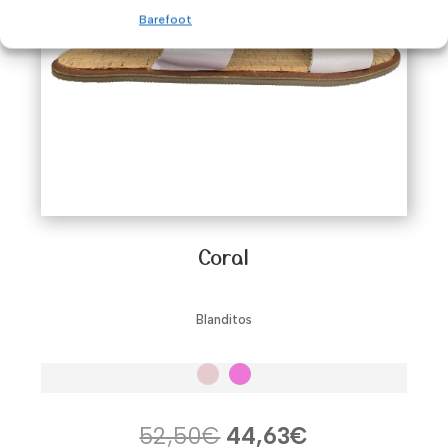
Barefoot
Coral
Blanditos
El
El
52,50
€
44,63
€