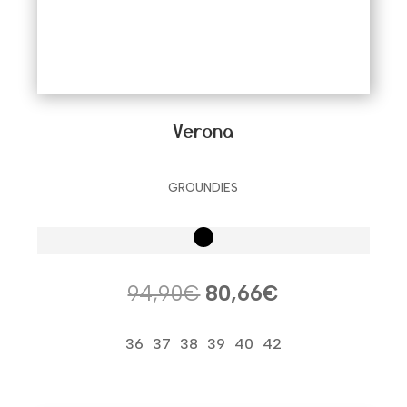
Verona
GROUNDIES
El
El
94,90
€
80,66
€
precio
precio
original
actual
36
37
38
39
40
42
era:
es:
94,90€.
80,66€.