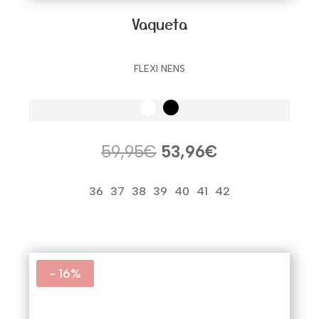
Vaqueta
FLEXI NENS
El
El
59,95
€
53,96
€
precio
precio
original
actual
36
37
38
39
40
41
42
era:
es:
59,95€.
53,96€.
- 16%