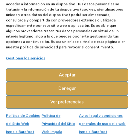
acceder a información en un dispositivo. Tus datos personales se
tratarán y la información de tu dispositivo (cookies, identificadores
Vivo Barefoot
únicos y otros datos del dispositivo) podrá ser almacenada,
consultada y compartida con proveedores externos o utilizada
específicamente por este sitio web o aplicación. Es posible que
algunos proveedores traten tus datos personales en virtud de un
interés legítimo, algo a lo que puedes oponerte gestionando tus
opciones a continuación. Busca un enlace al final de esta página o en
El
El
155,00
€
77,50
€
nuestra política de privacidad para revocar el consentimiento.
precio
precio
Gestionar los servicios
original
actual
44
era:
es:
Aceptar
155,00€.
77,50€.
Denegar
- 15%
Ver preferencias
Política de Cookies
Política de
Aviso legal y condiciones
del Sitio Web
Privacidad del Sitio
generales de uso de la web
Impala Barefoot
Web Impala
Impala Barefoot