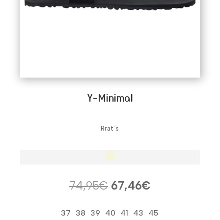
Y-Minimal
Rrat´s
El
El
74,95
€
67,46
€
precio
precio
original
actual
37
38
39
40
41
43
45