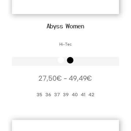
Abyss Women
Hi-Tec
Rango
27,50
€
-
49,49
€
de
precios:
35
36
37
39
40
41
42
desde
27,50€
hasta
49,49€