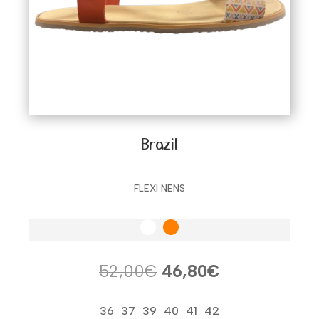
Brazil
FLEXI NENS
El
El
52,00
€
46,80
€
precio
precio
original
actual
36
37
39
40
41
42