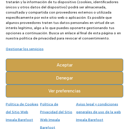
tratarán y la información de tu dispositivo (cookies, identificadores
únicos y otros datos del dispositivo) podrá ser almacenada,
consultada y compartida con proveedores externos o utilizada
específicamente por este sitio web o aplicación. Es posible que
algunos proveedores traten tus datos personales en virtud de un
Hombre
interés legítimo, algo a lo que puedes oponerte gestionando tus
opciones a continuación. Busca un enlace al final de esta página o en
Mujer
nuestra política de privacidad para revocar el consentimiento.
Niños
Gestionar los servicios
Tarjetas Regalo
Outlet - Ofertas
Aceptar
Marcas
Denegar
Ver preferencias
Accesorios
Política de Cookies
Política de
Aviso legal y condiciones
Calcetines
del Sitio Web
Privacidad del Sitio
generales de uso de la web
Plantillas
Impala Barefoot
Web Impala
Impala Barefoot
Pelotas
Barefoot