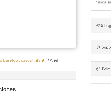
física s
💳🔒 Pa
💬 Sopo
 barefoot casual infantil
/
Ariel
📦 Polí
ciones