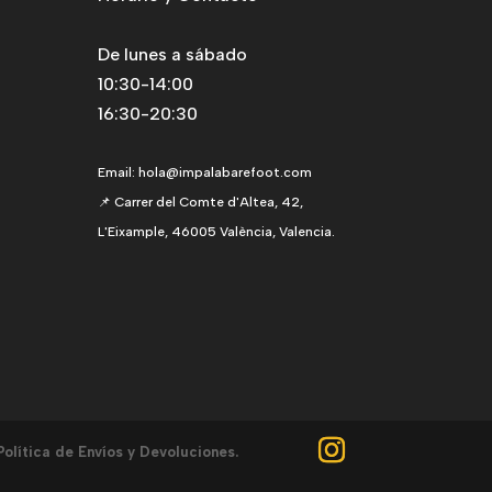
De lunes a sábado
10:30-14:00
16:30-20:30
Email:
hola@impalabarefoot.com
📌 Carrer del Comte d'Altea, 42,
L'Eixample, 46005 València, Valencia.
Política de Envíos y Devoluciones.