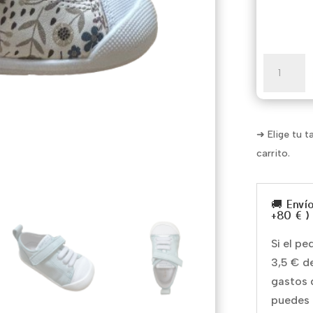
Ariel
cantidad
➜ Elige tu t
carrito.
🚚 Enví
+80 € )
Si el p
3,5 € d
gastos 
puedes 