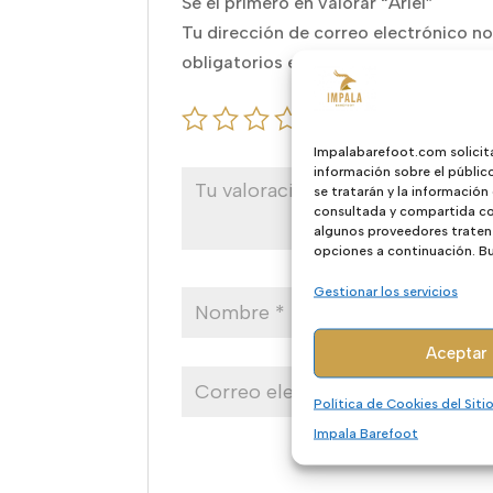
Sé el primero en valorar “Ariel”
Tu dirección de correo electrónico no
obligatorios están marcados con
*
Impalabarefoot.com solicit
información sobre el públic
se tratarán y la información
consultada y compartida con
algunos proveedores traten 
opciones a continuación. Bus
Gestionar los servicios
Aceptar
Política de Cookies del Sit
Impala Barefoot