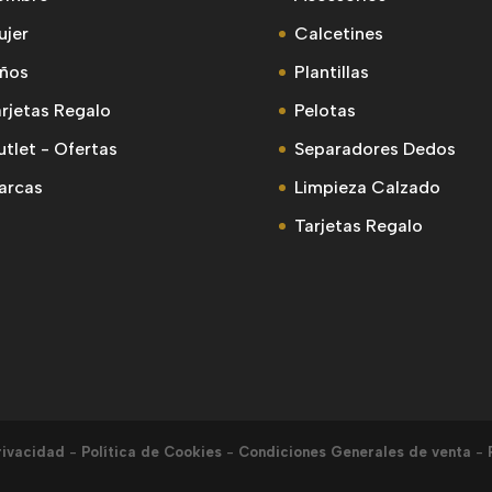
ujer
Calcetines
iños
Plantillas
rjetas Regalo
Pelotas
tlet - Ofertas
Separadores Dedos
arcas
Limpieza Calzado
Tarjetas Regalo
rivacidad
-
Política de Cookies
-
Condiciones Generales de venta
-