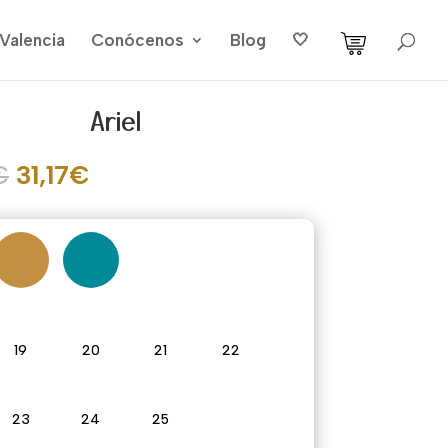
Valencia
Conócenos
Blog
🤍
Ariel
El
El
€
31,17
€
precio
precio
original
actual
era:
es:
47,95€.
31,17€.
19
20
21
22
23
24
25