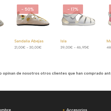
- 50%
- 17%
Sandalia Abejas
Isla
Ma
Rango
Rango
21,00
€
-
30,00
€
39,00
€
-
46,95
€
48
cio
de
de
ual
precios:
precios:
desde
desde
74€.
21,00€
39,00€
o opinan de nosotros otros clientes que han comprado an
hasta
hasta
30,00€
46,95€
ombre
Accesorios