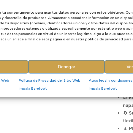
respeta
cierre
a tu consentimiento para usar tus datos personales con estos objetivos: Con
o y desarrollo de productos. Almacenar o acceder a información en un disposi
que pu
 de tu dispositivo (cookies, identificadores únicos y otros datos del disposit
favore
 proveedores externos o utilizada específicamente por este sitio web o apli
tus datos personales en virtud de un interés legítimo, algo a lo que puedes
ca un enlace al final de esta página o en nuestra política de privacidad para
La
pun
pequeñ
flexibi
Denegar
Ver
✅ Cara
io Web
Política de Privacidad del Sitio Web
Aviso legal y condiciones
🩴 S
Impala Barefoot
Impala Barefoot
📏 T
👟
Ex
nap
🔄
S
flexi
🧘
Pl