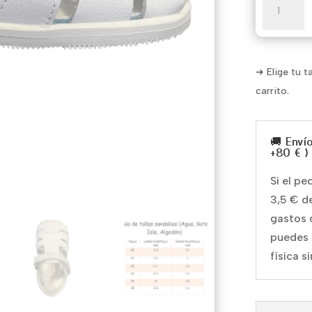
Isla
cantidad
➜ Elige tu t
carrito.
🚚 Enví
+80 € )
Si el p
3,5 € d
gastos 
puedes 
física s