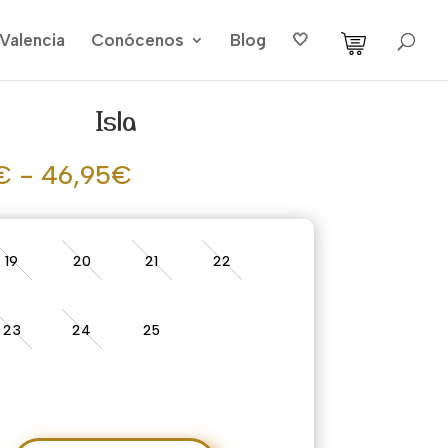
Valencia
Conócenos
Blog
🤍
Isla
Rango
€
-
46,95
€
de
precios:
desde
19
20
21
22
39,00€
hasta
46,95€
23
24
25