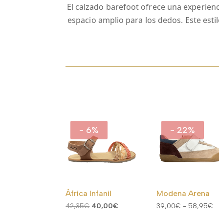
El calzado barefoot ofrece una experienci
espacio amplio para los dedos. Este est
- 6%
- 22%
África Infanil
Modena Arena
El
El
R
42,35
€
40,00
€
39,00
€
-
58,95
€
precio
precio
d