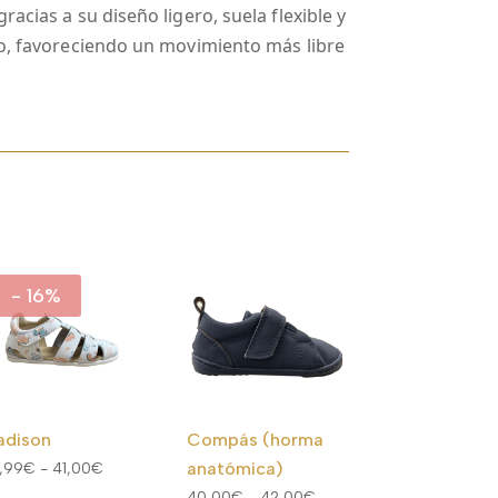
acias a su diseño ligero, suela flexible y
lo, favoreciendo un movimiento más libre
- 16%
adison
Compás (horma
Rango
anatómica)
,99
€
-
41,00
€
de
Rango
40,00
€
-
42,00
€