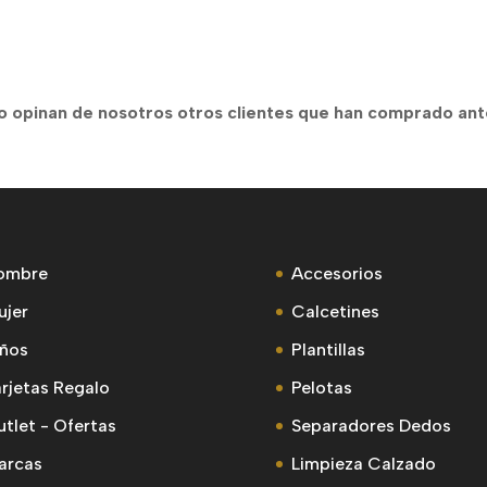
recios:
original
actual
original
actual
esde
era:
es:
era:
es:
9,00€
62,48€.
50,00€.
48,00€.
29,99€.
asta
o opinan de nosotros otros clientes que han comprado an
8,95€
ombre
Accesorios
ujer
Calcetines
iños
Plantillas
rjetas Regalo
Pelotas
tlet - Ofertas
Separadores Dedos
arcas
Limpieza Calzado