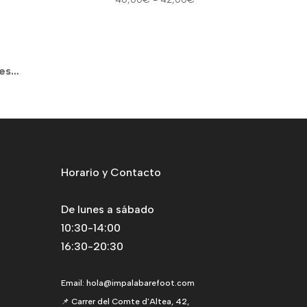
precios:
de
desde
precios:
29,99€
desde
hasta
40,00€
tes…
41,00€
hasta
42,00€
Horario y Contacto
De lunes a sábado
10:30-14:00
16:30-20:30
Email:
hola@impalabarefoot.com
📌 Carrer del Comte d'Altea, 42,