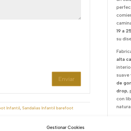
perfec
comien
camina
19 a 2
su dis
Fabric
alta c
interio
suave y
de go
drop
,
con li
natural
ot Infantil
,
Sandalias Infantil barefoot
Su
pla
format
Gestionar Cookies