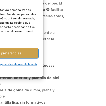
n al máximo la fisiología del pie. El
 de velcro de ida y vuelta 🔁
facilita
tenido personalizados,
tivo. Tus datos personales
edan ponérselas y quitárselas solos,
ivo) podrá ser almacenada,
ciendo su autonomía 💪.
cación. Es posible que
 oponerte gestionando tus
 revocar el consentimiento.
tera de goma
protege frente a
os golpes sin comprometer la
lidad del calzado.
 preferencias
cterísticas principales:
 generales de uso de la web
andalias
barefoot respetuosas
allas
19 a 25
terior, interior y plantilla de piel
a
uela de goma de 3 mm
, plana y
ble
antilla lisa
, sin formativos ni