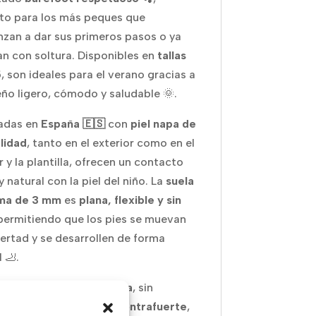
to para los más peques que
zan a dar sus primeros pasos o ya
n con soltura. Disponibles en
tallas
5
, son ideales para el verano gracias a
eño ligero, cómodo y saludable 🌞.
adas en
España 🇪🇸
con
piel napa de
alidad
, tanto en el exterior como en el
r y la plantilla, ofrecen un contacto
 natural con la piel del niño. La
suela
ma de 3 mm
es
plana, flexible y sin
 permitiendo que los pies se muevan
bertad y se desarrollen de forma
 🦶.
ntilla completamente lisa
, sin
ivos, y la
ausencia de contrafuerte
,