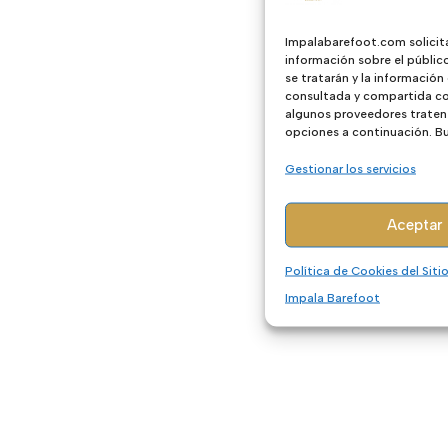
Impalabarefoot.com solicit
información sobre el públic
se tratarán y la información
consultada y compartida con
algunos proveedores traten 
opciones a continuación. Bus
Gestionar los servicios
Aceptar
Política de Cookies del Sit
Impala Barefoot