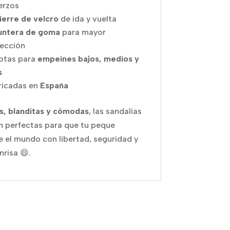
erzos
ierre de velcro
de ida y vuelta
untera de goma
para mayor
ección
ptas para
empeines bajos, medios y
s
ricadas en
España
s, blanditas y cómodas
, las sandalias
on perfectas para que tu peque
e el mundo con libertad, seguridad y
nrisa 😄.