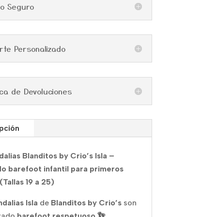
go Seguro
rte Personalizado
tica de Devoluciones
pción
dalias Blanditos by Crio’s Isla –
o barefoot infantil para primeros
(Tallas 19 a 25)
ndalias Isla
de
Blanditos by Crio’s
son
lzado
barefoot respetuoso 👣
,