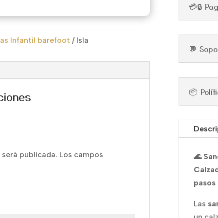
💳🔒 Pa
as Infantil barefoot
/
Isla
💬 Sopo
📦 Polí
ciones
Descri
 será publicada.
Los campos
🌊 San
Calzad
pasos 
Las
sa
un ca