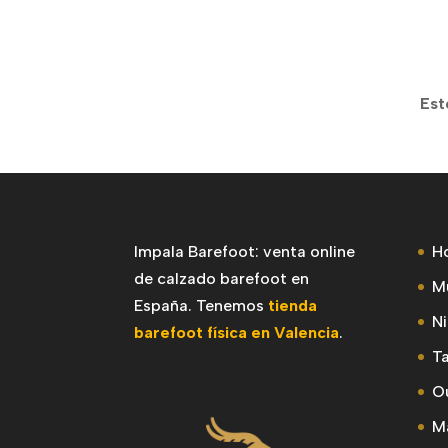
original
actual
p
era:
es:
d
42,35€.
40,00€.
3
h
Est
5
Impala Barefoot: venta online
H
de calzado barefoot en
M
España. Tenemos
tienda
N
barefoot física en Valencia
.
Ta
Ou
M