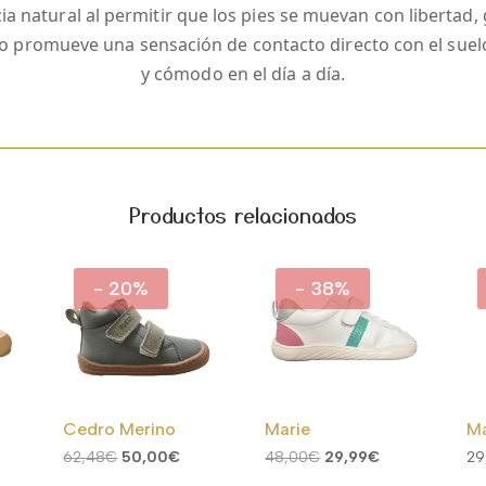
a natural al permitir que los pies se muevan con libertad, gr
ilo promueve una sensación de contacto directo con el sue
y cómodo en el día a día.
Productos relacionados
- 20%
- 38%
Cedro Merino
Marie
M
ango
El
El
El
El
62,48
€
50,00
€
48,00
€
29,99
€
29
e
precio
precio
precio
precio