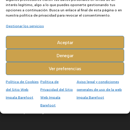
interés legítimo, algo a lo que puedes oponerte gestionando tus
Tarjetas Regalo
opciones a continuación. Busca un enlace al final de esta página o en
nuestra política de privacidad para revocar el consentimiento.
Outlet - Ofertas
Gestionar los servicios
Marcas
Aceptar
Accesorios
Denegar
Calcetines
Ver preferencias
Plantillas
Pelotas
Política de Cookies
Política de
Aviso legal y condiciones
del Sitio Web
Privacidad del Sitio
generales de uso de la web
Separadores Dedos
Impala Barefoot
Web Impala
Impala Barefoot
Limpieza Calzado
Barefoot
Tarjetas Regalo