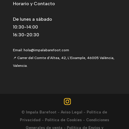
Horario y Contacto
De lunes a sábado
10:30-14:00
16:30-20:30
Email:
hola@impalabarefoot.com
📌 Carrer del Comte d'Altea, 42, L'Eixample, 46005 València,
Valencia.
©
Impala Barefoot
-
Aviso Legal
-
Política de
Privacidad
-
Política de Cookies
-
Condiciones
Generales de venta
-
Política de Envíos y