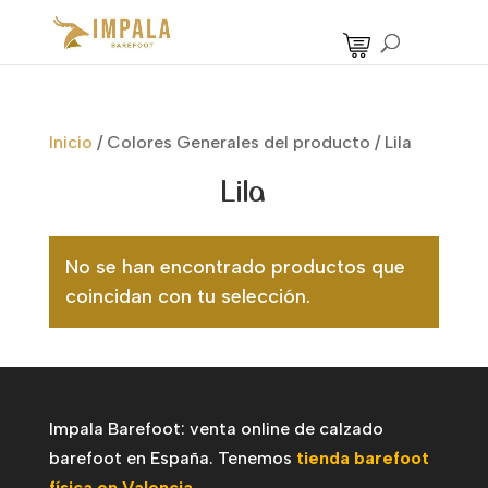
Inicio
/
Colores Generales del producto
/
Lila
Lila
No se han encontrado productos que
coincidan con tu selección.
Impala Barefoot: venta online de calzado
barefoot en España. Tenemos
tienda barefoot
física en Valencia
.