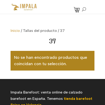
Inicio
/
Tallas del producto
/
37
37
No se han encontrado productos que
coincidan con tu selección.
Impala Barefoot: venta online de calzado
barefoot en España. Tenemos
tienda barefoot
física en Valencia
.