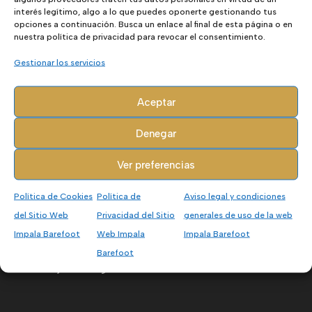
interés legítimo, algo a lo que puedes oponerte gestionando tus
Tarjetas Regalo
opciones a continuación. Busca un enlace al final de esta página o en
nuestra política de privacidad para revocar el consentimiento.
Outlet - Ofertas
Gestionar los servicios
Marcas
Aceptar
Accesorios
Denegar
Calcetines
Ver preferencias
Plantillas
Pelotas
Política de Cookies
Política de
Aviso legal y condiciones
del Sitio Web
Privacidad del Sitio
generales de uso de la web
Separadores Dedos
Impala Barefoot
Web Impala
Impala Barefoot
Limpieza Calzado
Barefoot
Tarjetas Regalo