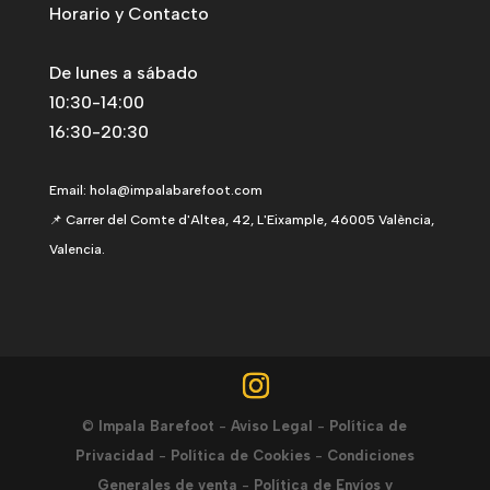
Horario y Contacto
De lunes a sábado
10:30-14:00
16:30-20:30
Email:
hola@impalabarefoot.com
📌 Carrer del Comte d'Altea, 42, L'Eixample, 46005 València,
Valencia.
©
Impala Barefoot
-
Aviso Legal
-
Política de
Privacidad
-
Política de Cookies
-
Condiciones
Generales de venta
-
Política de Envíos y