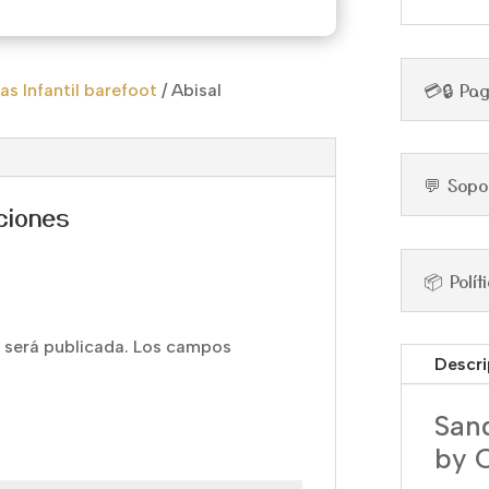
💳🔒 Pa
as Infantil barefoot
/
Abisal
💬 Sopo
ciones
📦 Polí
 será publicada.
Los campos
Descri
Sand
by C