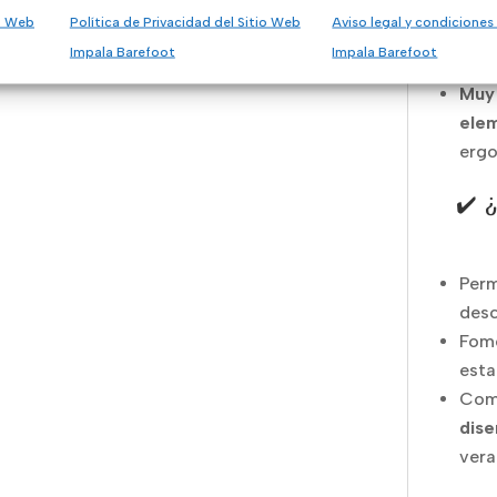
Cier
io Web
Política de Privacidad del Sitio Web
Aviso legal y condiciones
gara
Impala Barefoot
Impala Barefoot
fome
Muy 
elem
ergo
✔️ 
Perm
desc
Fome
esta
Com
dise
vera