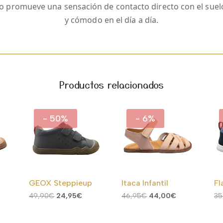
ilo promueve una sensación de contacto directo con el sue
y cómodo en el día a día.
Productos relacionados
- 50%
- 6%
GEOX Steppieup
Itaca Infantil
Fl
ngo
El
El
El
El
49,90
€
24,95
€
46,95
€
44,00
€
35
precio
precio
precio
precio
ecios:
original
actual
original
actual