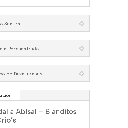
go Seguro
rte Personalizado
tica de Devoluciones
pción
alia Abisal – Blanditos
rio’s