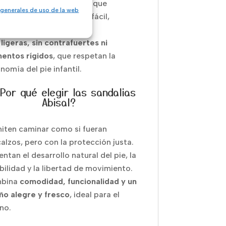
re ajustable con velcro
, que
 generales de uso de la web
ntiza un ajuste seguro y fácil,
ntando la autonomía.
ligeras, sin contrafuertes ni
entos rígidos
, que respetan la
nomía del pie infantil.
¿Por qué elegir las sandalias
Abisal?
iten caminar como si fueran
alzos, pero con la protección justa.
ntan el desarrollo natural del pie, la
bilidad y la libertad de movimiento.
bina
comodidad, funcionalidad y un
ño alegre y fresco
, ideal para el
no.