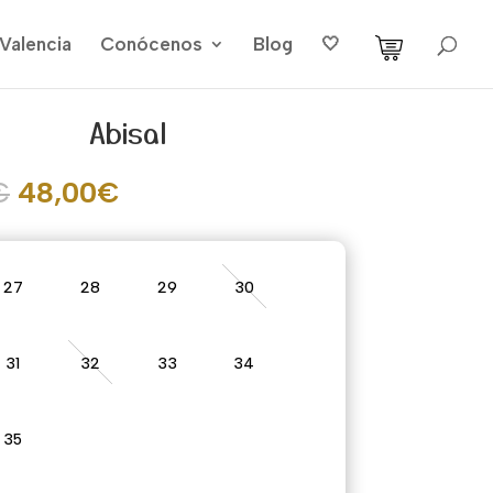
Valencia
Conócenos
Blog
🤍
Abisal
El
El
€
48,00
€
precio
precio
original
actual
era:
es:
27
28
29
30
59,95€.
48,00€.
31
32
33
34
35