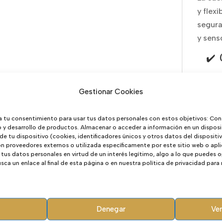
y flex
segura
y sens
✔️ 
Calz
Gestionar Cookies
con
Pun
a tu consentimiento para usar tus datos personales con estos objetivos: Con
movi
o y desarrollo de productos. Almacenar o acceder a información en un disposi
Suel
 de tu dispositivo (cookies, identificadores únicos y otros datos del disposit
 proveedores externos o utilizada específicamente por este sitio web o apli
que 
tus datos personales en virtud de un interés legítimo, algo a lo que puedes
Exte
ca un enlace al final de esta página o en nuestra política de privacidad para
gira
incl
Mate
Denegar
Ver
y el