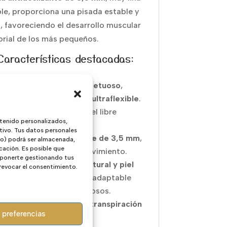
ible, proporciona una pisada estable y
, favoreciendo el desarrollo muscular
orial de los más pequeños.
Características destacadas:
ado barefoot 100% respetuoso
,
suela plana, sin DROP y ultraflexible
.
tera ancha
, que permite el libre
tenido personalizados,
miento de los dedos.
tivo. Tus datos personales
a de goma antideslizante de 3,5 mm
,
ivo) podrá ser almacenada,
cación. Es posible que
protege sin limitar el movimiento.
 oponerte gestionando tus
rior e interior en piel natural y piel
 revocar el consentimiento.
da
, suave, transpirable y adaptable
uso en los días más calurosos.
riales que favorecen la
transpiración
 preferencias
 confort en verano
.