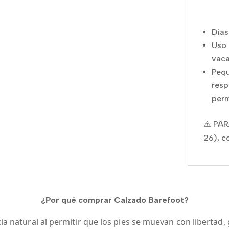
Días
Uso 
vaca
Pequ
resp
perm
⚠️ PAR
26), c
¿Por qué comprar Calzado Barefoot?
a natural al permitir que los pies se muevan con libertad, gr