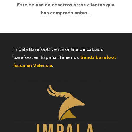
Esto opinan de nosotros otros clientes que
40,00€
hasta
han comprado antes…
hasta
46,95€
42,00€
Impala Barefoot: venta online de calzado
barefoot en España. Tenemos
tienda barefoot
física en Valencia
.