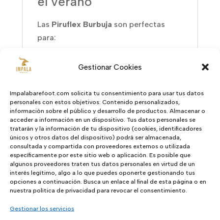
el verano
Las
Piruflex Burbuja
son perfectas
para:
Uso diario
Gestionar Cookies
Actividades al aire libre
Juegos y paseos
Impalabarefoot.com solicita tu consentimiento para usar tus datos
personales con estos objetivos: Contenido personalizados,
Un modelo cómodo, seguro y fácil de
información sobre el público y desarrollo de productos. Almacenar o
acceder a información en un dispositivo. Tus datos personales se
combinar.
tratarán y la información de tu dispositivo (cookies, identificadores
únicos y otros datos del dispositivo) podrá ser almacenada,
🌍 Calidad, comodidad y
consultada y compartida con proveedores externos o utilizada
resistencia en cada paso
específicamente por este sitio web o aplicación. Es posible que
algunos proveedores traten tus datos personales en virtud de un
interés legítimo, algo a lo que puedes oponerte gestionando tus
Las
Piruflex Burbuja
combinan
opciones a continuación. Busca un enlace al final de esta página o en
nuestra política de privacidad para revocar el consentimiento.
materiales de calidad, diseño funcional
y comodidad para ofrecer una sandalia
Gestionar los servicios
infantil duradera y respetuosa. Ideales