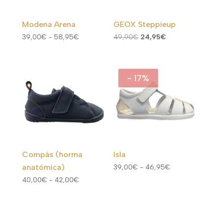
Modena Arena
GEOX Steppieup
Rango
El
El
39,00
€
-
58,95
€
49,90
€
24,95
€
de
precio
precio
precios:
original
actual
desde
era:
es:
- 17%
39,00€
49,90€.
24,95€.
hasta
58,95€
Compás (horma
Isla
anatómica)
Rango
39,00
€
-
46,95
€
Rango
de
40,00
€
-
42,00
€
de
precios:
precios:
desde
desde
39,00€