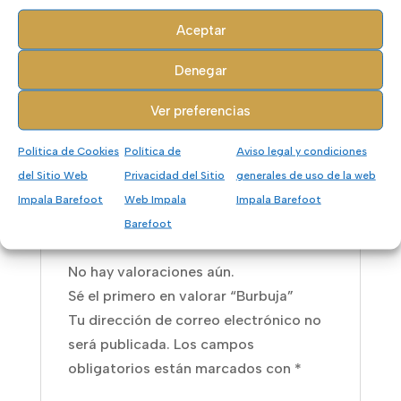
para acompañar a los más pequeños
Aceptar
en todas sus aventuras de verano.
Denegar
Un básico fiable para el día a día.
Ver preferencias
Política de Cookies
Política de
Aviso legal y condiciones
Valoraciones (0)
del Sitio Web
Privacidad del Sitio
generales de uso de la web
Impala Barefoot
Web Impala
Impala Barefoot
Valoraciones
Barefoot
No hay valoraciones aún.
Sé el primero en valorar “Burbuja”
Tu dirección de correo electrónico no
será publicada.
Los campos
obligatorios están marcados con
*