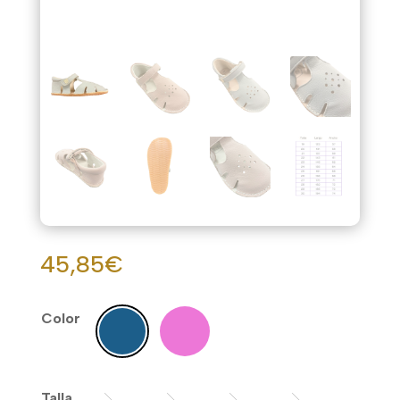
45,85
€
Color
Talla