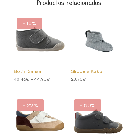
Productos relacionados
- 10%
Botín Sansa
Slippers Kaku
Rango
40,46
€
-
44,95
€
23,70
€
de
precios:
desde
- 22%
- 50%
40,46€
hasta
44,95€