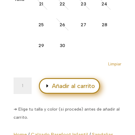
21
22
23
24
25
26
27
28
29
30
Limpiar
Burbuja
Añadir al carrito
cantidad
➜ Elige tu talla y color (si procede) antes de añadir al
carrito.
Home
/
Calzado Barefoot Infantil
/
Sandalias