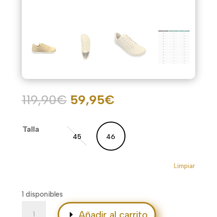
El
El
119,90
€
59,95
€
precio
precio
original
actual
Talla
era:
es:
45
46
119,90€.
59,95€.
Limpiar
1 disponibles
Core
Añadir al carrito