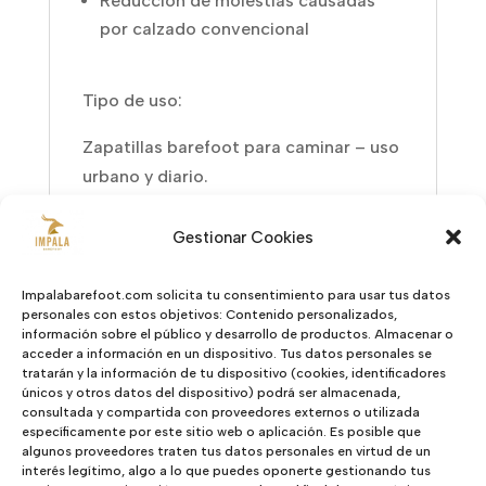
Reducción de molestias causadas
por calzado convencional
Tipo de uso:
Zapatillas barefoot para caminar – uso
urbano y diario.
Be Lenka Core Beige
es la fusión
Gestionar Cookies
perfecta entre funcionalidad, salud y
estilo. Camina con libertad, tal y como
Impalabarefoot.com solicita tu consentimiento para usar tus datos
la naturaleza lo diseñó.
personales con estos objetivos: Contenido personalizados,
información sobre el público y desarrollo de productos. Almacenar o
acceder a información en un dispositivo. Tus datos personales se
tratarán y la información de tu dispositivo (cookies, identificadores
únicos y otros datos del dispositivo) podrá ser almacenada,
Valoraciones (0)
consultada y compartida con proveedores externos o utilizada
específicamente por este sitio web o aplicación. Es posible que
algunos proveedores traten tus datos personales en virtud de un
Valoraciones
interés legítimo, algo a lo que puedes oponerte gestionando tus