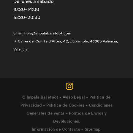
De lunes a sábado
10:30-14:00
16:30-20:30
Email:
hola@impalabarefoot.com
📌 Carrer del Comte d'Altea, 42, L'Eixample, 46005 València,
Valencia.
©
Impala Barefoot
-
Aviso Legal
-
Política de
Privacidad
-
Política de Cookies
-
Condiciones
Generales de venta
-
Política de Envíos y
Devoluciones.
Información de Contacto
-
Sitemap.