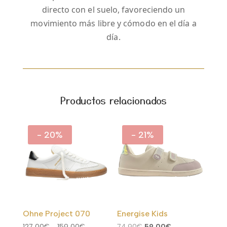
directo con el suelo, favoreciendo un
movimiento más libre y cómodo en el día a
día.
Productos relacionados
- 20%
- 21%
Ohne Project 070
Energise Kids
Rango
El
El
127,00
€
-
159,00
€
74,90
€
59,00
€