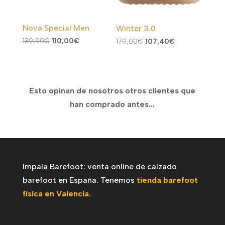
Nova Special Men
Winter 3.0
El
El
El
El
139,90
€
110,00
€
179,00
€
107,40
€
precio
precio
precio
precio
original
actual
original
actual
era:
es:
era:
es:
Esto opinan de nosotros otros clientes que
139,90€.
110,00€.
179,00€.
107,40€.
han comprado antes…
Impala Barefoot: venta online de calzado
barefoot en España. Tenemos
tienda barefoot
física en Valencia
.