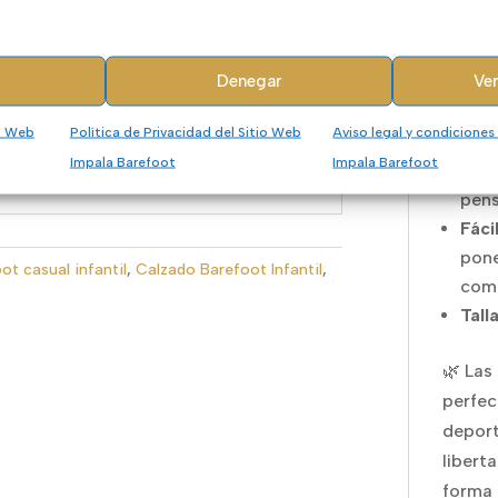
Sin 
liger
Denegar
Ver
Plan
Cer
io Web
Política de Privacidad del Sitio Web
Aviso legal y condiciones
del 
Impala Barefoot
Impala Barefoot
Máxi
pens
Fáci
pone
ot casual infantil
,
Calzado Barefoot Infantil
,
comp
Tall
🌿 Las
perfec
deport
libert
forma 