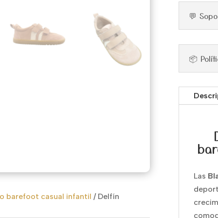
💬 Sopo
📦 Polí
Descri
bar
Las
Bl
deport
 barefoot casual infantil
/
Delfín
crecim
comodi