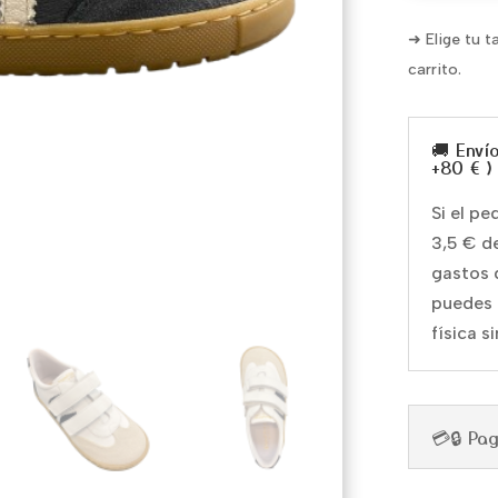
➜ Elige tu t
carrito.
🚚 Enví
+80 € )
Si el p
3,5 € d
gastos 
puedes 
física s
💳🔒 Pa