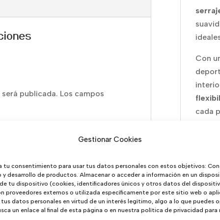
serraj
suavid
ciones
ideales
Con u
deport
interi
 será publicada.
Los campos
flexibi
cada p
mayor 
el
cer
Gestionar Cookies
talón 
natura
a tu consentimiento para usar tus datos personales con estos objetivos: Con
o y desarrollo de productos. Almacenar o acceder a información en un disposi
 de tu dispositivo (cookies, identificadores únicos y otros datos del disposit
✨
Cara
 proveedores externos o utilizada específicamente por este sitio web o apli
tus datos personales en virtud de un interés legítimo, algo a lo que puedes
Exte
ca un enlace al final de esta página o en nuestra política de privacidad para
resi