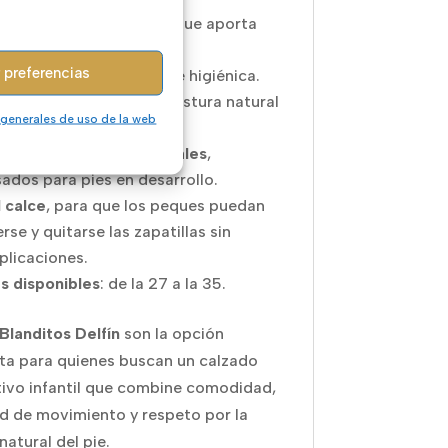
refuerzos interiores
, lo que aporta
eza y flexibilidad total.
 preferencias
tilla extraíble
, práctica e higiénica.
o drop
, respetando la postura natural
 generales de uso de la web
cuerpo.
ma suavidad de materiales
,
ados para pies en desarrollo.
l calce
, para que los peques puedan
rse y quitarse las zapatillas sin
licaciones.
as disponibles
: de la 27 a la 35.
Blanditos Delfín
son la opción
ta para quienes buscan un calzado
ivo infantil que combine comodidad,
ad de movimiento y respeto por la
natural del pie.