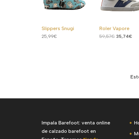
Slippers Snugi
Roler Vapore
El
El
25,99
€
59,57
€
35,74
€
precio
pre
original
act
era:
es:
59,57€.
35,
Est
Impala Barefoot: venta online
H
de calzado barefoot en
M