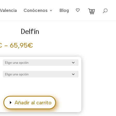
Valencia
Conócenos
Blog
🤍
Delfín
Rango
€
-
65,95
€
de
precios:
desde
59,95€
hasta
65,95€
Añadir al carrito