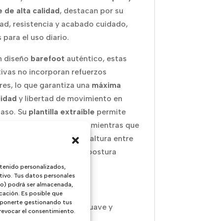
e de alta calidad
, destacan por su
ad, resistencia y acabado cuidado,
 para el uso diario.
n diseño
barefoot
auténtico, estas
ivas no incorporan refuerzos
ores, lo que garantiza una
máxima
lidad
y libertad de movimiento en
aso. Su
plantilla extraíble
permite
higiene y adaptabilidad, mientras que
o drop
(sin diferencia de altura entre
y puntera) favorece una postura
l y saludable.
tenido personalizados,
tivo. Tus datos personales
ivo) podrá ser almacenada,
cterísticas principales:
cación. Es posible que
 oponerte gestionando tus
rior en
cuero y serraje
suave y
 revocar el consentimiento.
stente.