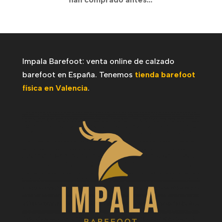
hasta
87,17€
Impala Barefoot: venta online de calzado
barefoot en España. Tenemos
tienda barefoot
física en Valencia
.