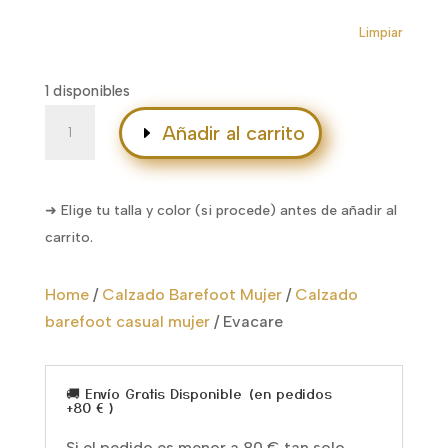
Limpiar
1 disponibles
Evacare
Añadir al carrito
cantidad
➜ Elige tu talla y color (si procede) antes de añadir al
carrito.
Home
/
Calzado Barefoot Mujer
/
Calzado
barefoot casual mujer
/
Evacare
🚚 Envío Gratis Disponible (en pedidos
+80 € )
Si el pedido es menor a 80 € tan solo