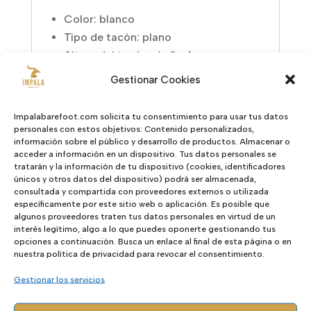
Color: blanco
Tipo de tacón: plano
Altura del tacón: de 0 a 1 cm
Altura aproximada: 0,5 cm
Gestionar Cookies
Tipo de puntera: redonda
Material principal: sintético
Impalabarefoot.com solicita tu consentimiento para usar tus datos
Material interior: sintético
personales con estos objetivos: Contenido personalizados,
información sobre el público y desarrollo de productos. Almacenar o
Material de la planta: sintético
acceder a información en un dispositivo. Tus datos personales se
Material de la suela: goma
tratarán y la información de tu dispositivo (cookies, identificadores
únicos y otros datos del dispositivo) podrá ser almacenada,
Tipo de cierre: sin cierre, abiertos
consultada y compartida con proveedores externos o utilizada
Estilo: casual
específicamente por este sitio web o aplicación. Es posible que
algunos proveedores traten tus datos personales en virtud de un
interés legítimo, algo a lo que puedes oponerte gestionando tus
Los
Mustang Free Care Evacare
son la
opciones a continuación. Busca un enlace al final de esta página o en
combinación perfecta entre
nuestra política de privacidad para revocar el consentimiento.
comodidad, funcionalidad y filosofía
Gestionar los servicios
barefoot, ideales para quienes buscan
un calzado minimalista versátil y