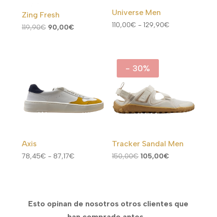
Universe Men
Zing Fresh
Rango
110,00
€
-
129,90
€
El
El
119,90
€
90,00
€
de
precio
precio
precios:
original
actual
desde
era:
es:
- 30%
110,00€
119,90€.
90,00€.
hasta
129,90€
Axis
Tracker Sandal Men
Rango
El
El
78,45
€
-
87,17
€
150,00
€
105,00
€
de
precio
precio
precios:
original
actual
desde
era:
es:
Esto opinan de nosotros otros clientes que
78,45€
150,00€.
105,00€.
han comprado antes…