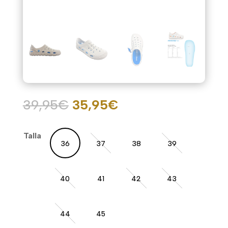
El
El
39,95
€
35,95
€
precio
precio
original
actual
Talla
era:
es:
36
37
38
39
39,95€.
35,95€.
40
41
42
43
44
45