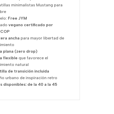
tillas minimalistas Mustang para
bre
elo:
Free JYM
zado
vegano certificado por
SCOP
tera ancha
para mayor libertad de
imiento
a plana (zero drop)
a flexible
que favorece el
miento natural
tilla de transición incluida
ño urbano de inspiración retro
as disponibles: de la 40 a la 45