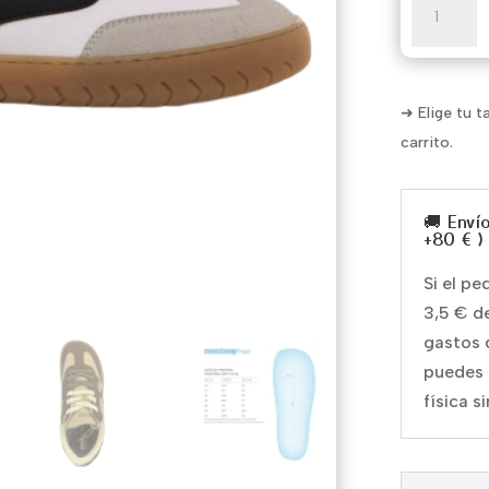
Free
Jym
cantidad
➜ Elige tu t
carrito.
🚚 Enví
+80 € )
Si el p
3,5 € d
gastos 
puedes 
física s