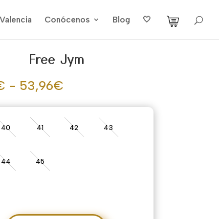
Valencia
Conócenos
Blog
🤍
Free Jym
Rango
€
-
53,96
€
de
precios:
desde
40
41
42
43
38,90€
hasta
53,96€
44
45