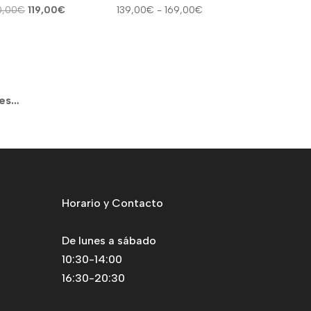
El
El
Rango
0,00
€
119,00
€
139,00
€
-
169,00
€
precio
precio
de
original
actual
precios:
era:
es:
desde
170,00€.
119,00€.
139,00€
hasta
tes…
169,00€
Horario y Contacto
De lunes a sábado
10:30-14:00
16:30-20:30