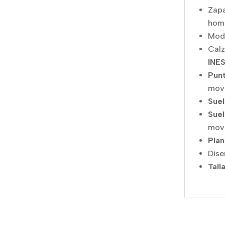
Zapa
hom
Mod
Cal
INE
Pun
mov
Suel
Suel
movi
Plan
Dise
Tall