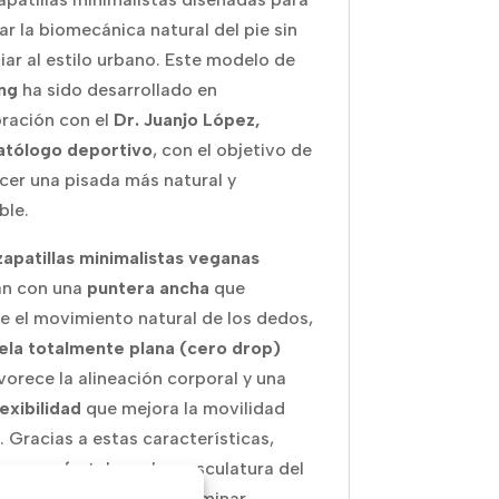
ar la biomecánica natural del pie sin
iar al estilo urbano. Este modelo de
ng
ha sido desarrollado en
ración con el
Dr. Juanjo López,
atólogo deportivo
, con el objetivo de
cer una pisada más natural y
ble.
zapatillas minimalistas veganas
an con una
puntera ancha
que
e el movimiento natural de los dedos,
ela totalmente plana (cero drop)
vorece la alineación corporal y una
lexibilidad
que mejora la movilidad
e. Gracias a estas características,
buyen a fortalecer la musculatura del
a mejorar la postura al caminar.