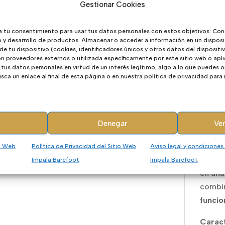
Gestionar Cookies
El mod
a tu consentimiento para usar tus datos personales con estos objetivos: Con
transi
o y desarrollo de productos. Almacenar o acceder a información en un disposi
progre
 de tu dispositivo (cookies, identificadores únicos y otros datos del disposit
 proveedores externos o utilizada específicamente por este sitio web o apli
vienes
tus datos personales en virtud de un interés legítimo, algo a lo que puedes
ca un enlace al final de esta página o en nuestra política de privacidad para
Además
el
cer
garant
Denegar
Ver
son de
una op
io Web
Política de Privacidad del Sitio Web
Aviso legal y condiciones
Su dis
Impala Barefoot
Impala Barefoot
en una
combi
funcio
Caract