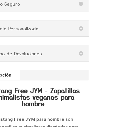
go Seguro
rte Personalizado
tica de Devoluciones
pción
ang Free JYM – Zapatillas
nimalistas veganas para
hombre
stang Free JYM para hombre
son
apatillas minimalistas diseñadas para