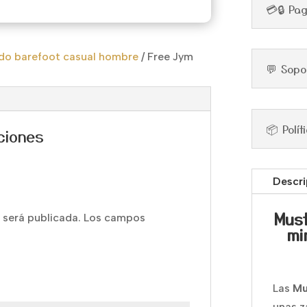
💳🔒 Pa
do barefoot casual hombre
/
Free Jym
💬 Sopo
📦 Polí
ciones
Descri
Must
 será publicada.
Los campos
mi
Las
Mu
unas z