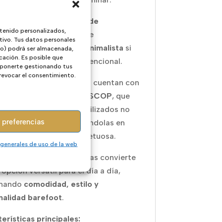
elo incluye una
plantilla de
tenido personalizados,
ción
, ideal para adaptarse
tivo. Tus datos personales
sivamente al
calzado minimalista
si
ivo) podrá ser almacenada,
cación. Es posible que
 de utilizar calzado convencional.
 oponerte gestionando tus
 revocar el consentimiento.
, las Mustang Free JYM cuentan con
tificado VEGANO de INESCOP
, que
iza que los materiales utilizados no
 preferencias
 origen animal, convirtiéndolas en
ción responsable y respetuosa.
 generales de uso de la web
eño de inspiración retro las convierte
 opción versátil para el día a día,
nando
comodidad, estilo y
nalidad barefoot
.
erísticas principales: