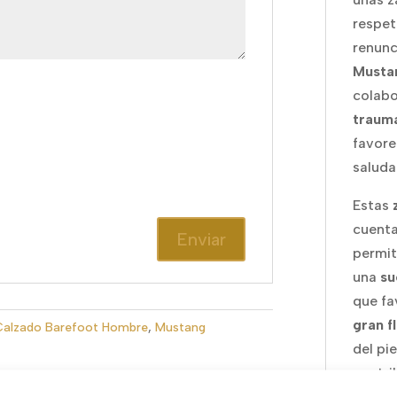
respet
renunc
Musta
colabo
traum
favore
saluda
Estas
cuent
permit
una
su
que fa
gran f
Calzado Barefoot Hombre
,
Mustang
del pi
contri
pie y 