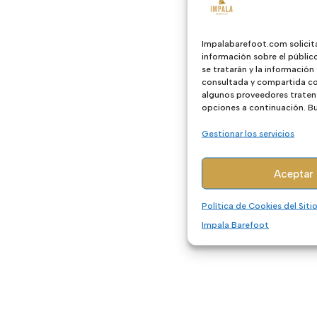
Impalabarefoot.com solicit
información sobre el públic
se tratarán y la información
consultada y compartida con
algunos proveedores traten 
opciones a continuación. Bus
Gestionar los servicios
Aceptar
Política de Cookies del Sit
Impala Barefoot