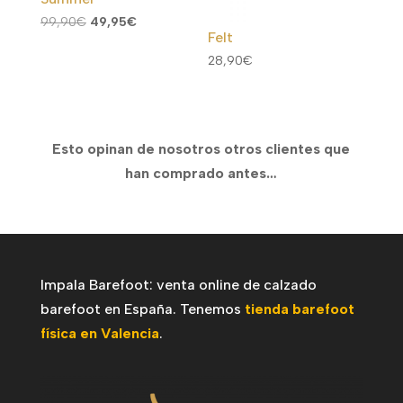
El
El
99,90
€
49,95
€
Felt
precio
precio
28,90
€
original
actual
era:
es:
99,90€.
49,95€.
Esto opinan de nosotros otros clientes que
han comprado antes…
Impala Barefoot: venta online de calzado
barefoot en España. Tenemos
tienda barefoot
física en Valencia
.