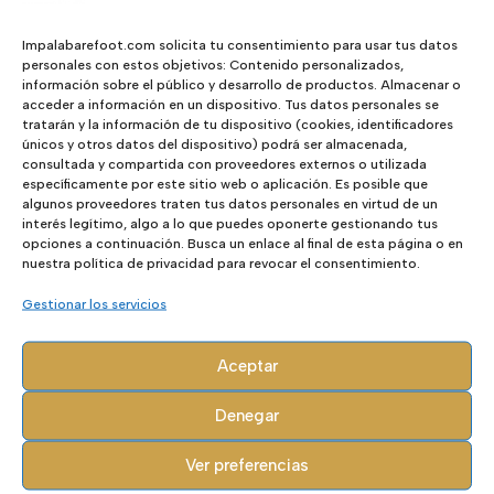
No hay valoraciones aún.
Impalabarefoot.com solicita tu consentimiento para usar tus datos
Sé el primero en valorar “Kira Black”
personales con estos objetivos: Contenido personalizados,
información sobre el público y desarrollo de productos. Almacenar o
Tu dirección de correo electrónico no
acceder a información en un dispositivo. Tus datos personales se
será publicada.
Los campos
tratarán y la información de tu dispositivo (cookies, identificadores
únicos y otros datos del dispositivo) podrá ser almacenada,
obligatorios están marcados con
*
consultada y compartida con proveedores externos o utilizada
específicamente por este sitio web o aplicación. Es posible que
algunos proveedores traten tus datos personales en virtud de un
interés legítimo, algo a lo que puedes oponerte gestionando tus
opciones a continuación. Busca un enlace al final de esta página o en
nuestra política de privacidad para revocar el consentimiento.
Gestionar los servicios
Aceptar
Denegar
Ver preferencias