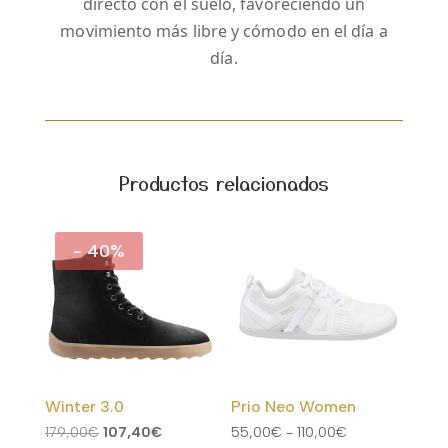
directo con el suelo, favoreciendo un
movimiento más libre y cómodo en el día a
día.
Productos relacionados
- 40%
Winter 3.0
Prio Neo Women
El
El
Rango
179,00
€
107,40
€
55,00
€
-
110,00
€