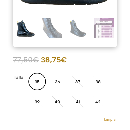
El
El
77,50
€
38,75
€
precio
precio
original
actual
Talla
era:
es:
35
36
37
38
77,50€.
38,75€.
39
40
41
42
Limpiar