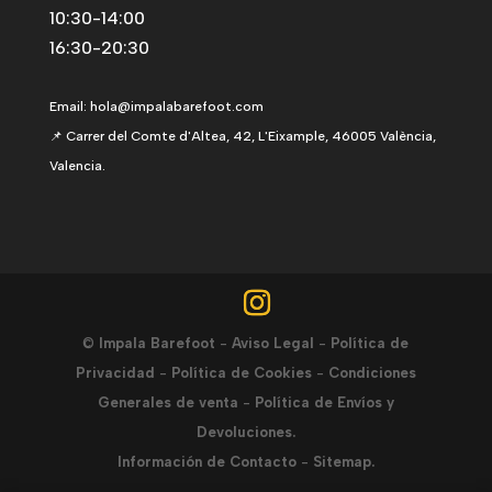
10:30-14:00
16:30-20:30
Email:
hola@impalabarefoot.com
📌 Carrer del Comte d'Altea, 42, L'Eixample, 46005 València,
Valencia.
©
Impala Barefoot
-
Aviso Legal
-
Política de
Privacidad
-
Política de Cookies
-
Condiciones
Generales de venta
-
Política de Envíos y
Devoluciones.
Información de Contacto
-
Sitemap.