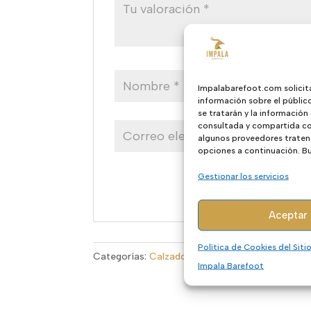
Impalabarefoot.com solicit
información sobre el públic
se tratarán y la información
consultada y compartida con
algunos proveedores traten 
opciones a continuación. Bus
Gestionar los servicios
Aceptar
Política de Cookies del Sit
Categorías:
Calzado barefoot casual mujer
,
Ca
Impala Barefoot