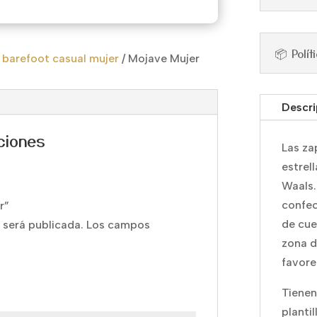
📦 Polí
 barefoot casual mujer
/
Mojave Mujer
Descri
ciones
Las za
estrel
Waals.
confec
r”
de cue
 será publicada.
Los campos
zona d
favore
Tienen
planti