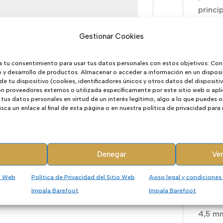
princi
aíslan
Gestionar Cookies
de gom
un gri
la pat
a tu consentimiento para usar tus datos personales con estos objetivos: Con
o y desarrollo de productos. Almacenar o acceder a información en un disposi
fantás
 de tu dispositivo (cookies, identificadores únicos y otros datos del disposit
 proveedores externos o utilizada específicamente por este sitio web o apli
Se tra
tus datos personales en virtud de un interés legítimo, algo a lo que puedes
ca un enlace al final de esta página o en nuestra política de privacidad para
por lo
recoge
flexibl
Denegar
Ver
Una op
jeans 
io Web
Política de Privacidad del Sitio Web
Aviso legal y condiciones
lzado Barefoot Mujer
,
Outlet50
,
Waals
tienen
Impala Barefoot
Impala Barefoot
pedimo
4,5 mm