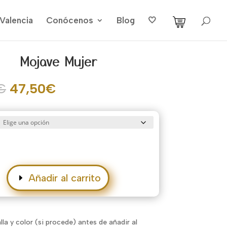
Valencia
Conócenos
Blog
🤍
Mojave Mujer
El
El
€
47,50
€
precio
precio
original
actual
era:
es:
95,00€.
47,50€.
Añadir al carrito
alla y color (si procede) antes de añadir al