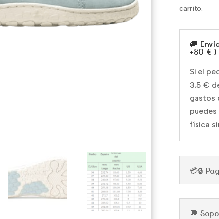
carrito.
🚚 Enví
+80 € )
Si el p
3,5 € d
gastos 
puedes 
física s
💳🔒 Pa
💬 Sopo