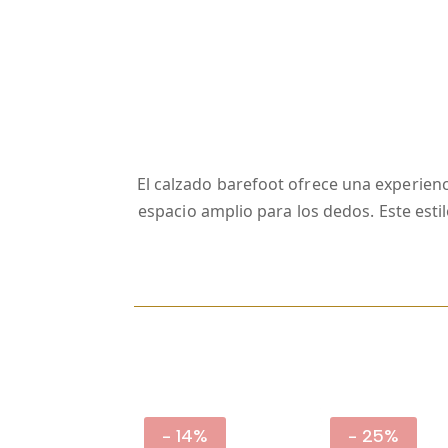
El calzado barefoot ofrece una experienci
espacio amplio para los dedos. Este est
- 14%
- 25%