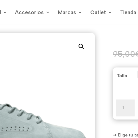
l
Accesorios
Marcas
Outlet
Tienda 
95,00
Talla
Mojave
Mujer
cantidad
➜ Elige tu t