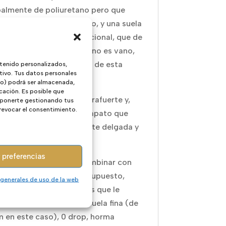
palmente de poliuretano pero que
 térmicamente del terreno, y una suela
a de una calidad excepcional, que de
p muy fuerte del terreno, no es vano,
a del gecko es el símbolo de esta
tenido personalizados,
tivo. Tus datos personales
tica marca.
ivo) podrá ser almacenada,
cación. Es posible que
ta de un calzado sin contrafuerte y,
 oponerte gestionando tus
 revocar el consentimiento.
 tanto, con la parte del zapato que
 el tobillo particularmente delgada y
e.
 preferencias
ción fantástica para combinar con
o pantalones, y que por supuesto,
 generales de uso de la web
 todas las características que le
s al calzado barefoot: suela fina (de
 en este caso), 0 drop, horma