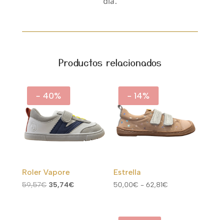
día.
Productos relacionados
- 40%
- 14%
Roler Vapore
Estrella
El
El
Rango
59,57
€
35,74
€
50,00
€
-
62,81
€
precio
precio
de
original
actual
precios: