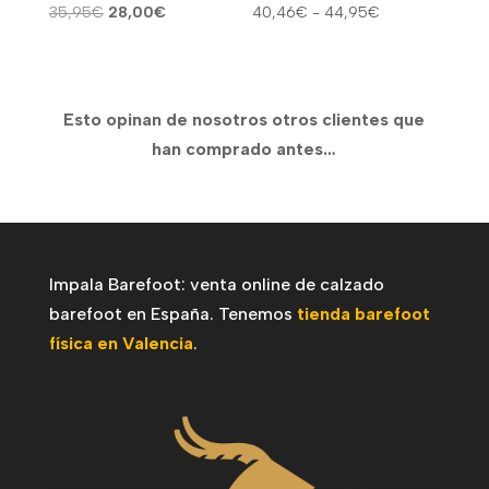
El
El
Rango
35,95
€
28,00
€
40,46
€
-
44,95
€
precio
precio
de
original
actual
precios:
era:
es:
desde
Esto opinan de nosotros otros clientes que
35,95€.
28,00€.
40,46€
han comprado antes…
hasta
44,95€
Impala Barefoot: venta online de calzado
barefoot en España. Tenemos
tienda barefoot
física en Valencia
.