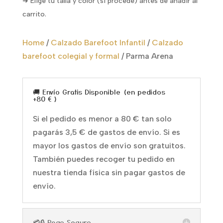
➜ Elige tu talla y color (si procede) antes de añadir al
carrito.
Home
/
Calzado Barefoot Infantil
/
Calzado
barefoot colegial y formal
/
Parma Arena
🚚 Envío Gratis Disponible (en pedidos
+80 € )
Si el pedido es menor a 80 € tan solo
pagarás 3,5 € de gastos de envío. Si es
mayor los gastos de envío son gratuitos.
También puedes recoger tu pedido en
nuestra tienda física sin pagar gastos de
envío.
💳🔒 Pago Seguro