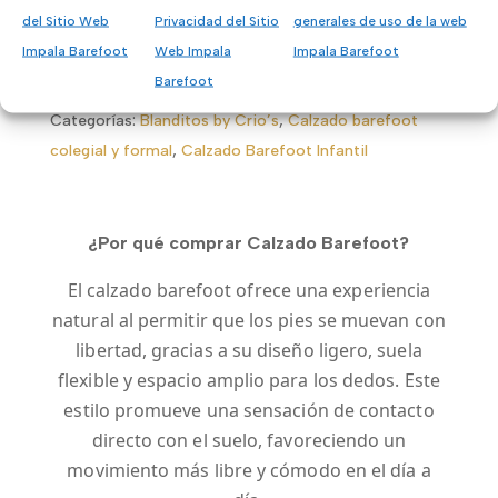
del Sitio Web
Privacidad del Sitio
generales de uso de la web
Impala Barefoot
Web Impala
Impala Barefoot
Barefoot
Categorías:
Blanditos by Crio’s
,
Calzado barefoot
colegial y formal
,
Calzado Barefoot Infantil
¿Por qué comprar Calzado Barefoot?
El calzado barefoot ofrece una experiencia
natural al permitir que los pies se muevan con
libertad, gracias a su diseño ligero, suela
flexible y espacio amplio para los dedos. Este
estilo promueve una sensación de contacto
directo con el suelo, favoreciendo un
movimiento más libre y cómodo en el día a