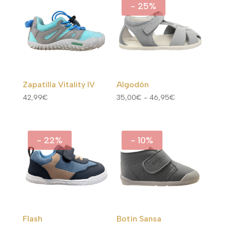
era:
es:
desde
- 25%
59,57€.
35,74€.
50,00€
hasta
62,81€
Zapatilla Vitality IV
Algodón
Rango
42,99
€
35,00
€
-
46,95
€
de
precios:
desde
- 22%
- 10%
35,00€
hasta
46,95€
Flash
Botín Sansa