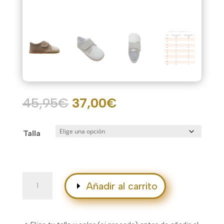
El
El
45,95
€
37,00
€
precio
precio
original
actual
Talla
era:
es:
45,95€.
37,00€.
Parma
Añadir al carrito
Arena
cantidad