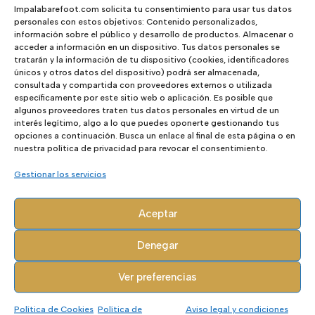
Sé el primero en valorar “Parma Arena”
Impalabarefoot.com solicita tu consentimiento para usar tus datos
Tu dirección de correo electrónico no
personales con estos objetivos: Contenido personalizados,
información sobre el público y desarrollo de productos. Almacenar o
será publicada.
Los campos
acceder a información en un dispositivo. Tus datos personales se
obligatorios están marcados con
*
tratarán y la información de tu dispositivo (cookies, identificadores
únicos y otros datos del dispositivo) podrá ser almacenada,
consultada y compartida con proveedores externos o utilizada
específicamente por este sitio web o aplicación. Es posible que
algunos proveedores traten tus datos personales en virtud de un
interés legítimo, algo a lo que puedes oponerte gestionando tus
opciones a continuación. Busca un enlace al final de esta página o en
nuestra política de privacidad para revocar el consentimiento.
Gestionar los servicios
Aceptar
Denegar
Ver preferencias
Política de Cookies
Política de
Aviso legal y condiciones