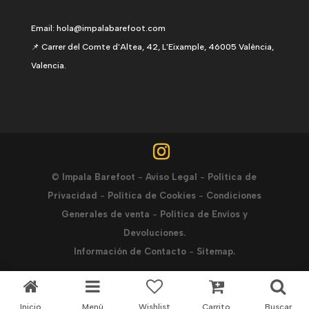
Email:
hola@impalabarefoot.com
📌 Carrer del Comte d'Altea, 42, L'Eixample, 46005 València,
Valencia.
©
Impala Barefoot
-
Aviso Legal
-
Política de
Privacidad
-
Política de Cookies
-
Condiciones
Generales de venta
-
Política de Envíos y
Devoluciones.
Información de Contacto
-
Sitemap.
Inicio
Menú
Wishlist
Carrito
Buscar