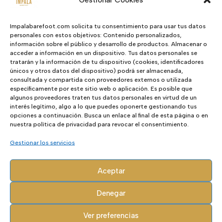
permite que los dedos se separen y se
relajen, un talón "zero drop" no elevado
Impalabarefoot.com solicita tu consentimiento para usar tus datos
para una postura correcta, un diseño
personales con estos objetivos: Contenido personalizados,
información sobre el público y desarrollo de productos. Almacenar o
bajo hasta el suelo para un equilibrio y
acceder a información en un dispositivo. Tus datos personales se
una agilidad perfectos, y una suela
tratarán y la información de tu dispositivo (cookies, identificadores
únicos y otros datos del dispositivo) podrá ser almacenada,
flexible que te proporciona la
consultada y compartida con proveedores externos o utilizada
protección "justa" para que puedas
específicamente por este sitio web o aplicación. Es posible que
algunos proveedores traten tus datos personales en virtud de un
doblarte, moverte, flexionarte y sentir.
interés legítimo, algo a lo que puedes oponerte gestionando tus
opciones a continuación. Busca un enlace al final de esta página o en
Live Life Feet First!
nuestra política de privacidad para revocar el consentimiento.
Gestionar los servicios
Valoraciones (0)
Aceptar
Valoraciones
Denegar
Ver preferencias