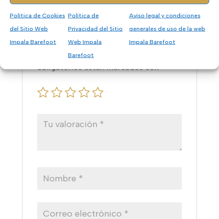
No hay valoraciones aún.
Sé el primero en valorar “Prio Neo
Política de Cookies
Política de
Aviso legal y condiciones
Women”
del Sitio Web
Privacidad del Sitio
generales de uso de la web
Tu dirección de correo electrónico no
Impala Barefoot
Web Impala
Impala Barefoot
será publicada.
Los campos
Barefoot
obligatorios están marcados con
*