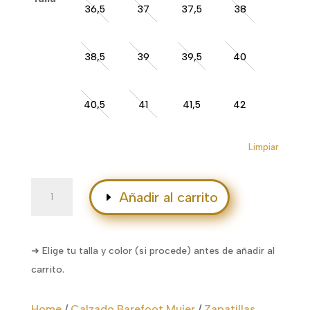
110,00€
36,5
37
37,5
38
38,5
39
39,5
40
40,5
41
41,5
42
Limpiar
Prio
Añadir al carrito
Neo
Women
cantidad
➜ Elige tu talla y color (si procede) antes de añadir al
carrito.
Home
/
Calzado Barefoot Mujer
/
Zapatillas