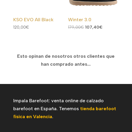
KSO EVO All Black
Winter 3.0
El
El
120,00
€
179,00
€
107,40
€
precio
precio
original
actual
era:
es:
Esto opinan de nosotros otros clientes que
179,00€.
107,40€.
han comprado antes…
Impala Barefoot: venta online de calzado
barefoot en España. Tenemos
tienda barefoot
física en Valencia
.