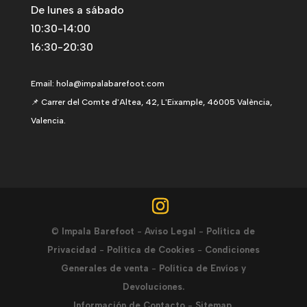
De lunes a sábado
10:30-14:00
16:30-20:30
Email:
hola@impalabarefoot.com
📌 Carrer del Comte d'Altea, 42, L'Eixample, 46005 València,
Valencia.
©
Impala Barefoot
-
Aviso Legal
-
Política de
Privacidad
-
Política de Cookies
-
Condiciones
Generales de venta
-
Política de Envíos y
Devoluciones.
Información de Contacto
-
Sitemap.