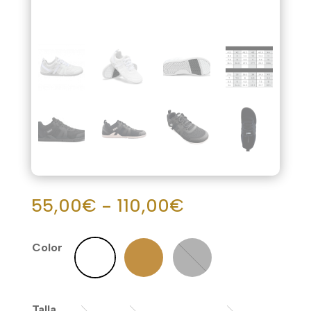
Rango
55,00
€
-
110,00
€
de
precios:
Color
desde
55,00€
hasta
Talla