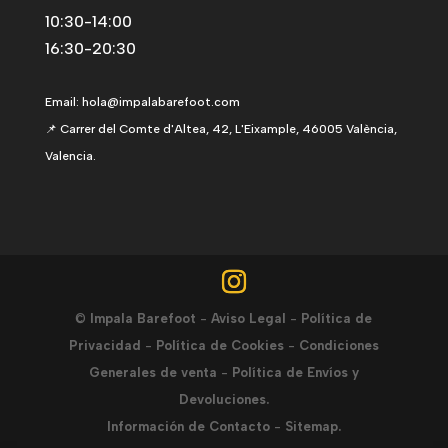
10:30-14:00
16:30-20:30
Email:
hola@impalabarefoot.com
📌 Carrer del Comte d'Altea, 42, L'Eixample, 46005 València,
Valencia.
©
Impala Barefoot
-
Aviso Legal
-
Política de
Privacidad
-
Política de Cookies
-
Condiciones
Generales de venta
-
Política de Envíos y
Devoluciones.
Información de Contacto
-
Sitemap.