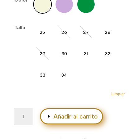
era:
es:
43,50€.
34,00€.
Talla
25
26
27
28
29
30
31
32
33
34
Limpiar
Tierra
Añadir al carrito
cantidad