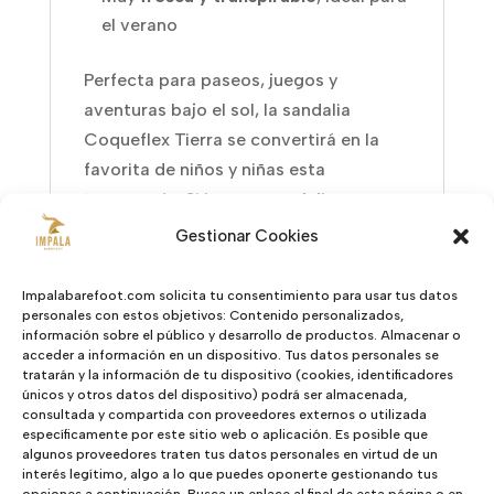
el verano
Perfecta para paseos, juegos y
aventuras bajo el sol, la sandalia
Coqueflex Tierra se convertirá en la
favorita de niños y niñas esta
temporada. Si buscas
sandalias
barefoot veganas para niños
,
Gestionar Cookies
cómodas, bonitas y fabricadas
localmente, ¡la Tierra es tu modelo!
Impalabarefoot.com solicita tu consentimiento para usar tus datos
personales con estos objetivos: Contenido personalizados,
información sobre el público y desarrollo de productos. Almacenar o
acceder a información en un dispositivo. Tus datos personales se
tratarán y la información de tu dispositivo (cookies, identificadores
únicos y otros datos del dispositivo) podrá ser almacenada,
Valoraciones (0)
consultada y compartida con proveedores externos o utilizada
específicamente por este sitio web o aplicación. Es posible que
Valoraciones
algunos proveedores traten tus datos personales en virtud de un
interés legítimo, algo a lo que puedes oponerte gestionando tus
opciones a continuación. Busca un enlace al final de esta página o en