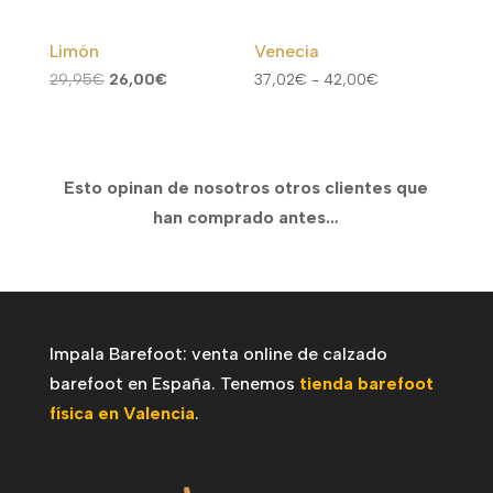
Limón
Venecia
El
El
Rango
29,95
€
26,00
€
37,02
€
-
42,00
€
precio
precio
de
original
actual
precios:
era:
es:
desde
Esto opinan de nosotros otros clientes que
29,95€.
26,00€.
37,02€
han comprado antes…
hasta
42,00€
Impala Barefoot: venta online de calzado
barefoot en España. Tenemos
tienda barefoot
física en Valencia
.