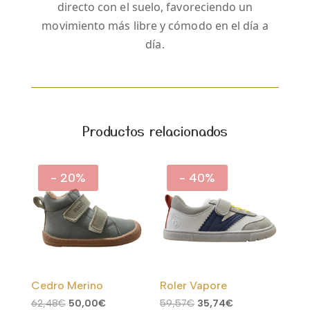
directo con el suelo, favoreciendo un
movimiento más libre y cómodo en el día a
día.
Productos relacionados
- 20%
- 40%
Cedro Merino
Roler Vapore
El
El
El
El
62,48
€
50,00
€
59,57
€
35,74
€