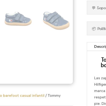
💬 Sopo
📦 Polí
Descri
T
ba
Las zap
Hilfige
marca 
 barefoot casual infantil
/
Tommy
respet
pie. D