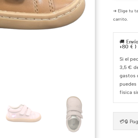
➜ Elige tu t
carrito.
🚚 Enví
+80 € )
Si el p
3,5 € d
gastos 
puedes 
física s
💳🔒 Pa