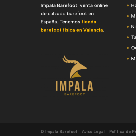
Impala Barefoot: venta online
H
de calzado barefoot en
M
España. Tenemos
tienda
N
barefoot física en Valencia
.
Ta
Ou
M
©
Impala Barefoot
-
Aviso Legal
-
Política de P