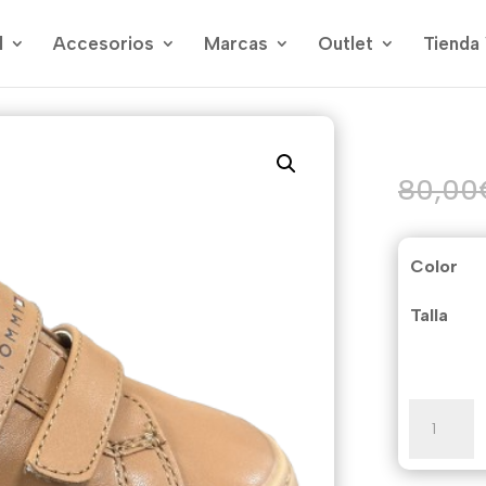
l
Accesorios
Marcas
Outlet
Tienda 
80,00
Color
Talla
Tommy
cantidad