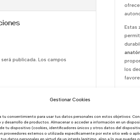
ofrece
autono
ciones
Estas 
permit
durabi
anató
 será publicada.
Los campos
propor
los de
favorec
El sis
seguro
Gestionar Cookies
indepe
Ademá
a tu consentimiento para usar tus datos personales con estos objetivos: Con
o y desarrollo de productos. Almacenar o acceder a información en un disposi
que pe
 de tu dispositivo (cookies, identificadores únicos y otros datos del disposit
la posi
 proveedores externos o utilizada específicamente por este sitio web o apli
tus datos personales en virtud de un interés legítimo, algo a lo que puedes