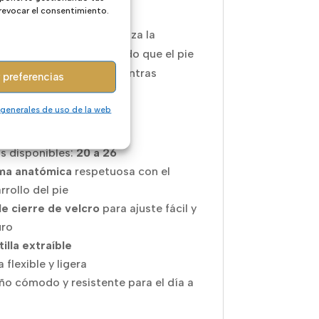
alizadas si es necesario.
 revocar el consentimiento.
a flexible y ligera garantiza la
ión barefoot, permitiendo que el pie
va de forma natural mientras
 preferencias
e en cada paso.
 generales de uso de la web
erísticas principales:
as disponibles:
20 a 26
ma anatómica
respetuosa con el
rrollo del pie
e cierre de velcro
para ajuste fácil y
uro
tilla extraíble
 flexible y ligera
ño cómodo y resistente para el día a