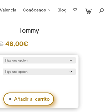
Valencia
Conócenos
Blog
🤍
Tommy
El
El
€
48,00
€
precio
precio
original
actual
era:
es:
80,00€.
48,00€.
Añadir al carrito