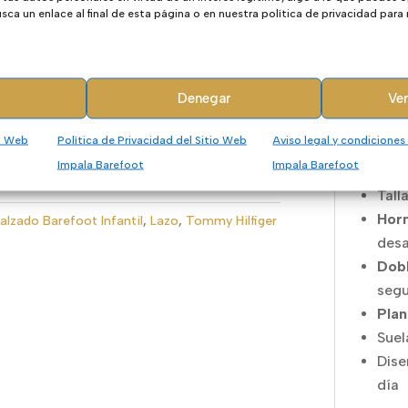
person
ca un enlace al final de esta página o en nuestra política de privacidad para
La suel
sensac
se mue
Denegar
Ver
proteg
io Web
Política de Privacidad del Sitio Web
Aviso legal y condiciones
Caract
Impala Barefoot
Impala Barefoot
Tall
Hor
alzado Barefoot Infantil
,
Lazo
,
Tommy Hilfiger
desa
Dobl
seg
Plan
Suela
Dise
día