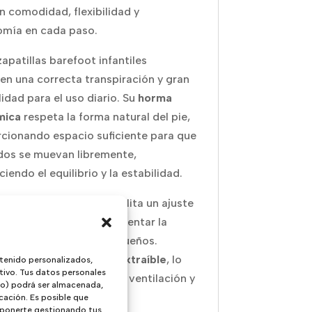
n comodidad, flexibilidad y
mía en cada paso.
zapatillas barefoot infantiles
en una correcta transpiración y gran
lidad para el uso diario. Su
horma
mica
respeta la forma natural del pie,
cionando espacio suficiente para que
dos se muevan libremente,
iendo el equilibrio y la estabilidad.
tema de
doble velcro
facilita un ajuste
 y rápido, ideal para fomentar la
ndencia de los más pequeños.
s, incorporan
plantilla extraíble
, lo
tenido personalizados,
tivo. Tus datos personales
rmite una mejor higiene, ventilación y
ivo) podrá ser almacenada,
bilidad de usar plantillas
cación. Es posible que
 oponerte gestionando tus