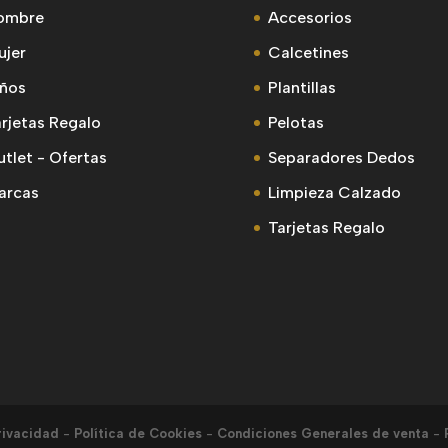
ombre
Accesorios
ujer
Calcetines
iños
Plantillas
rjetas Regalo
Pelotas
tlet - Ofertas
Separadores Dedos
arcas
Limpieza Calzado
Tarjetas Regalo
rivacidad
-
Política de Cookies
-
Condiciones Generales de venta
-