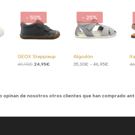
- 50%
- 25%
GEOX Steppieup
Algodón
It
El
El
Rango
49,90
€
24,95
€
35,00
€
-
46,95
€
46
cio
precio
precio
de
ual
original
actual
precios:
era:
es:
desde
,00€.
49,90€.
24,95€.
35,00€
o opinan de nosotros otros clientes que han comprado an
hasta
46,95€