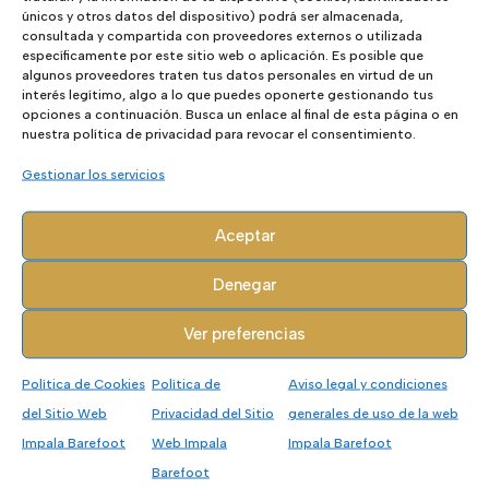
únicos y otros datos del dispositivo) podrá ser almacenada,
consultada y compartida con proveedores externos o utilizada
Valoraciones (0)
específicamente por este sitio web o aplicación. Es posible que
algunos proveedores traten tus datos personales en virtud de un
interés legítimo, algo a lo que puedes oponerte gestionando tus
Valoraciones
opciones a continuación. Busca un enlace al final de esta página o en
nuestra política de privacidad para revocar el consentimiento.
Gestionar los servicios
No hay valoraciones aún.
Sé el primero en valorar “Altra Lone
Aceptar
Peak 9+ Women”
Tu dirección de correo electrónico no
Denegar
será publicada.
Los campos
obligatorios están marcados con
*
Ver preferencias
Política de Cookies
Política de
Aviso legal y condiciones
del Sitio Web
Privacidad del Sitio
generales de uso de la web
Impala Barefoot
Web Impala
Impala Barefoot
Barefoot