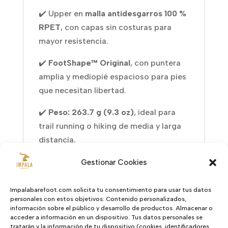
✔️ Upper en
malla antidesgarros 100 %
RPET
, con capas sin costuras para
mayor resistencia.
✔️
FootShape™ Original
, con puntera
amplia y mediopié espacioso para pies
que necesitan libertad.
✔️
Peso: 263.7 g (9.3 oz)
, ideal para
trail running o hiking de media y larga
distancia.
Gestionar Cookies
Con las
Lone Peak 9+
no solo disfrutarás de un
mejor agarre, durabilidad y sensación del
terreno... experimentarás un
Impalabarefoot.com solicita tu consentimiento para usar tus datos
personales con estos objetivos: Contenido personalizados,
rendimiento
simplemente legendario
. 🌄🔥
información sobre el público y desarrollo de productos. Almacenar o
acceder a información en un dispositivo. Tus datos personales se
tratarán y la información de tu dispositivo (cookies, identificadores