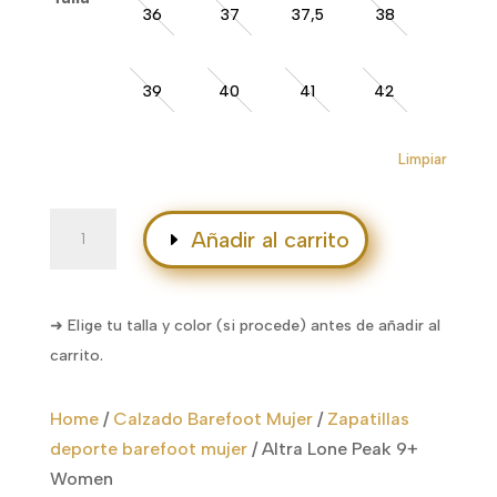
36
37
37,5
38
39
40
41
42
Limpiar
Altra
Añadir al carrito
Lone
Peak
9+
➜ Elige tu talla y color (si procede) antes de añadir al
Women
carrito.
cantidad
Home
/
Calzado Barefoot Mujer
/
Zapatillas
deporte barefoot mujer
/
Altra Lone Peak 9+
Women