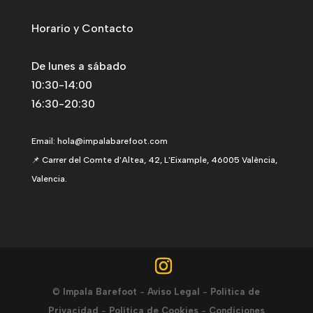
Horario y Contacto
De lunes a sábado
10:30-14:00
16:30-20:30
Email:
hola@impalabarefoot.com
📌 Carrer del Comte d'Altea, 42, L'Eixample, 46005 València,
Valencia.
©
Impala Barefoot
-
Aviso Legal
-
Política de
Privacidad
-
Política de Cookies
-
Condiciones