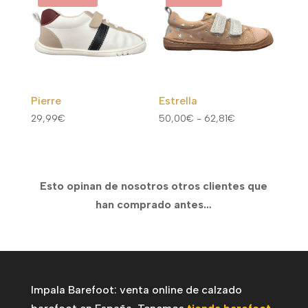
37,02€
hasta
42,00€
Pierre
Estrella
Rango
29,99
€
50,00
€
-
62,81
€
de
precios:
desde
Esto opinan de nosotros otros clientes que
50,00€
han comprado antes…
hasta
62,81€
Impala Barefoot: venta online de calzado