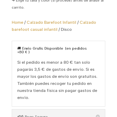
➜ Elige tu talla y color (si procede) antes de añadir al
carrito.
Home
/
Calzado Barefoot Infantil
/
Calzado
barefoot casual infantil
/
Disco
🚚 Envío Gratis Disponible (en pedidos
+80 € )
Si el pedido es menor a 80 € tan solo
pagarás 3,5 € de gastos de envío. Si es
mayor los gastos de envío son gratuitos.
También puedes recoger tu pedido en
nuestra tienda física sin pagar gastos de
envío.
💳🔒 Pago Seguro