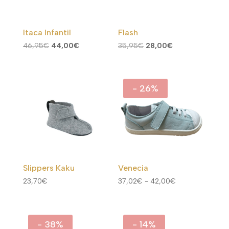
Itaca Infantil
Flash
El
El
El
El
46,95
€
44,00
€
35,95
€
28,00
€
precio
precio
precio
precio
original
actual
original
actual
era:
es:
era:
es:
- 26%
46,95€.
44,00€.
35,95€.
28,00€.
Slippers Kaku
Venecia
Rango
23,70
€
37,02
€
-
42,00
€
de
precios:
desde
- 38%
- 14%