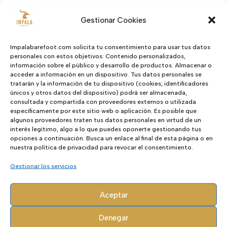
Valoraciones (0)
Gestionar Cookies
Valoraciones
Impalabarefoot.com solicita tu consentimiento para usar tus datos
personales con estos objetivos: Contenido personalizados,
información sobre el público y desarrollo de productos. Almacenar o
No hay valoraciones aún.
acceder a información en un dispositivo. Tus datos personales se
Sé el primero en valorar “Disco”
tratarán y la información de tu dispositivo (cookies, identificadores
únicos y otros datos del dispositivo) podrá ser almacenada,
Tu dirección de correo electrónico no
consultada y compartida con proveedores externos o utilizada
será publicada.
Los campos
específicamente por este sitio web o aplicación. Es posible que
algunos proveedores traten tus datos personales en virtud de un
obligatorios están marcados con
*
interés legítimo, algo a lo que puedes oponerte gestionando tus
opciones a continuación. Busca un enlace al final de esta página o en
nuestra política de privacidad para revocar el consentimiento.
Gestionar los servicios
Aceptar
Denegar