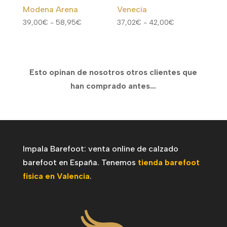
Modena Arena
Venecia
Rango
Rango
39,00
€
-
58,95
€
37,02
€
-
42,00
€
de
de
precios:
precios:
desde
desde
Esto opinan de nosotros otros clientes que
39,00€
37,02€
han comprado antes…
hasta
hasta
58,95€
42,00€
Impala Barefoot: venta online de calzado
barefoot en España. Tenemos
tienda barefoot
física en Valencia
.