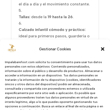
el día a día y el movimiento constante.
Tallas:
desde la
19 hasta la 26
.
Calzado infantil cómodo y práctico:
ideal para primeros pasos, guardería o
uso diario.
Gestionar Cookies
Impalabarefoot.com solicita tu consentimiento para usar tus datos
personales con estos objetivos: Contenido personalizados,
Valoraciones (0)
información sobre el público y desarrollo de productos. Almacenar o
acceder a información en un dispositivo. Tus datos personales se
tratarán y la información de tu dispositivo (cookies, identificadores
Valoraciones
únicos y otros datos del dispositivo) podrá ser almacenada,
consultada y compartida con proveedores externos o utilizada
específicamente por este sitio web o aplicación. Es posible que
algunos proveedores traten tus datos personales en virtud de un
No hay valoraciones aún.
interés legítimo, algo a lo que puedes oponerte gestionando tus
Sé el primero en valorar “Free Baby
opciones a continuación. Busca un enlace al final de esta página o en