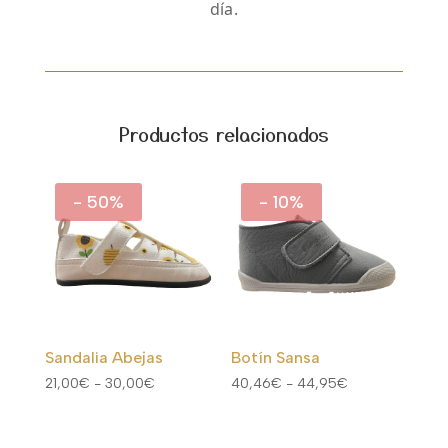
día.
Productos relacionados
- 50%
- 10%
Sandalia Abejas
Botín Sansa
Rango
Rango
21,00
€
-
30,00
€
40,46
€
-
44,95
€
de
de
precios:
precios: