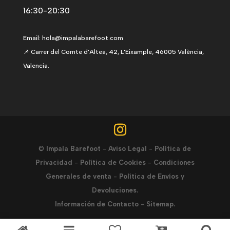
16:30-20:30
Email:
hola@impalabarefoot.com
📌 Carrer del Comte d'Altea, 42, L'Eixample, 46005 València,
Valencia.
©
Impala Barefoot
-
Aviso Legal
-
Política de
Privacidad
-
Política de Cookies
-
Condiciones
Generales de venta
-
Política de Envíos y
Devoluciones.
Información de Contacto
-
Sitemap.